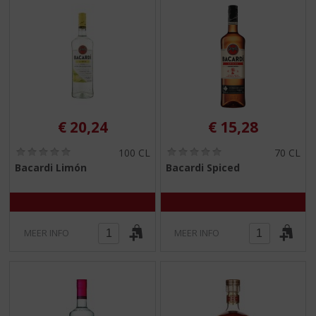
€
20,24
€
15,28
(
(
100 CL
70 CL
0
0
Bacardi Limón
Bacardi Spiced
,
,
0
0
/
/
5
5
)
)
MEER INFO
MEER INFO