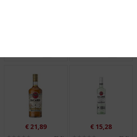
€
15,69
€
21,48
(
(
70 CL
70 CL
0
0
Stroh 38%
Stroh 60%
,
,
0
0
/
/
5
5
)
)
MEER INFO
MEER INFO
€
21,89
€
15,28
(
(