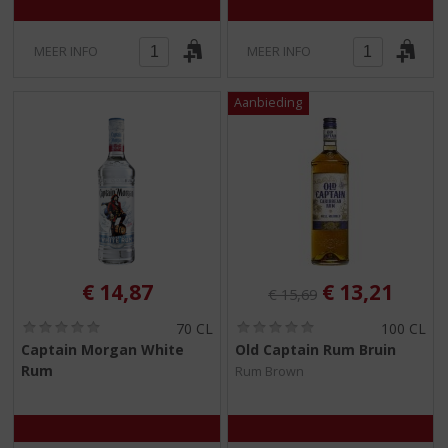
MEER INFO
MEER INFO
Originele prijs was:
, Huidige pri
€
14,87
€
13,21
€
15,69
(
(
70 CL
100 CL
0
0
Captain Morgan White
Old Captain Rum Bruin
,
,
Rum
Rum Brown
0
0
/
/
5
5
)
)