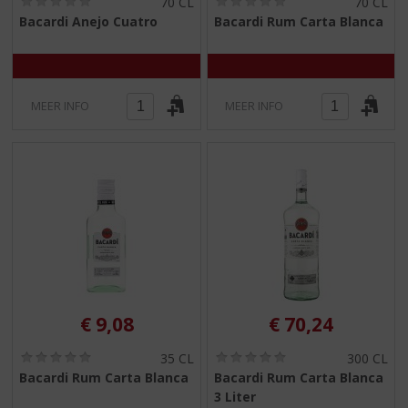
70 CL
70 CL
0
0
Bacardi Anejo Cuatro
Bacardi Rum Carta Blanca
,
,
0
0
/
/
5
5
)
)
MEER INFO
MEER INFO
€
9,08
€
70,24
(
(
35 CL
300 CL
0
0
Bacardi Rum Carta Blanca
Bacardi Rum Carta Blanca
,
,
3 Liter
0
0