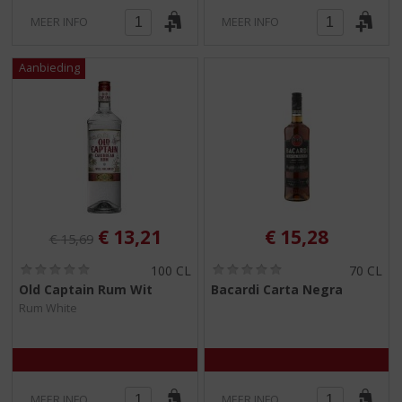
MEER INFO
MEER INFO
Originele prijs was:
, Huidige prijs is:
€
13,21
€
15,28
€
15,69
(
(
100 CL
70 CL
0
0
Old Captain Rum Wit
Bacardi Carta Negra
,
,
Rum White
0
0
/
/
5
5
)
)
MEER INFO
MEER INFO