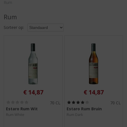
S
Rum
p
r
Rum
i
n
Sorteer op:
g
n
a
a
r
d
e
n
a
v
i
€
14,87
€
14,87
g
a
(
(
70 CL
70 CL
0
4
t
Estaro Rum Wit
Estaro Rum Bruin
,
,
i
Rum White
Rum Dark
0
0
e
/
/
5
5