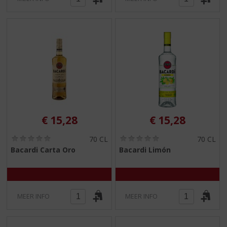
€
15,28
€
15,28
(
(
70 CL
70 CL
0
0
Bacardi Carta Oro
Bacardi Limón
,
,
0
0
/
/
5
5
)
)
MEER INFO
MEER INFO