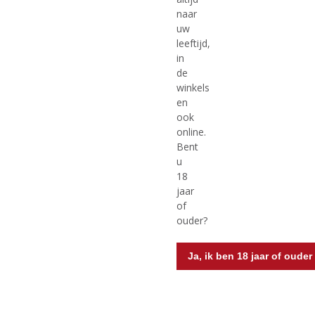
naar
€
14,87
€
29,74
uw
leeftijd,
(
(
70 CL
70 CL
0
0
in
El Dorado Rum Cask Aged
Matusalem rum 15 yr Gran
,
,
de
5 Years Old
Reserva
0
0
winkels
/
/
Voorraad (indien beperkt): 3
5
5
en
)
)
ook
online.
Bent
u
MEER INFO
MEER INFO
18
jaar
of
ouder?
Ja, ik ben 18 jaar of ouder