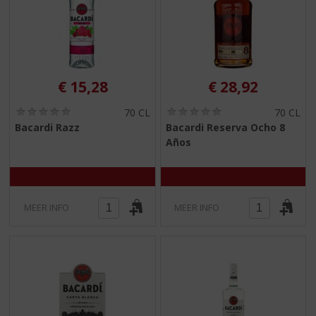
€
15,28
€
28,92
(
(
70 CL
70 CL
0
0
Bacardi Razz
Bacardi Reserva Ocho 8
,
,
Años
0
0
/
/
5
5
)
)
MEER INFO
MEER INFO