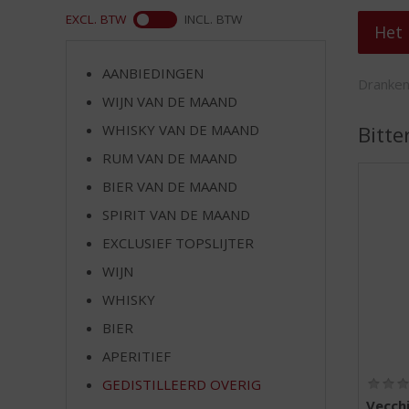
d
EXCL. BTW
INCL. BTW
S
Het 
p
r
AANBIEDINGEN
ASS
i
Dranken
WIJN VAN DE MAAND
n
g
WHISKY VAN DE MAAND
Bitte
n
RUM VAN DE MAAND
a
a
BIER VAN DE MAAND
r
SPIRIT VAN DE MAAND
d
EXCLUSIEF TOPSLIJTER
e
n
WIJN
a
WHISKY
v
i
BIER
g
APERITIEF
a
t
GEDISTILLEERD OVERIG
i
Vecch