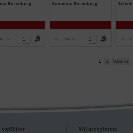
0
0
ma Berenburg
Sonnema Berenburg
Schelv
,
,
0
0
/
/
5
5
)
)
 INFO
MEER INFO
MEER 
1
2
Volgende
 topSlijter
Wij accepteren: