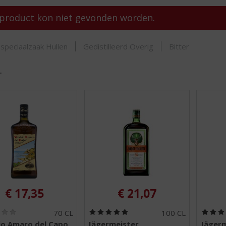
product kon niet gevonden worden.
ORTIMENT
speciaalzaak Hullen
Gedistilleerd Overig
Bitter
r
€
17,35
€
21,07
(
(
70 CL
100 CL
0
5
io Amaro del Capo
Jägermeister
Jägerm