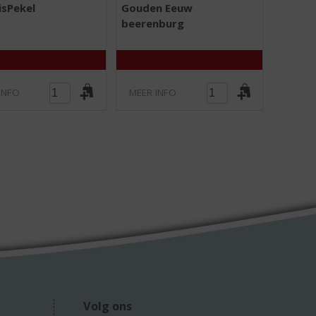
0
0
isPekel
Gouden Eeuw
,
,
beerenburg
0
0
/
/
5
5
)
)
INFO
MEER INFO
Volg ons