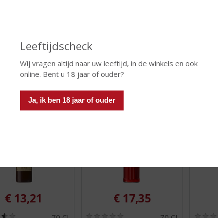
0
0
perbitter
Hooghoudt Beerenburg
Hoogh
,
,
0
0
bitter
Beerenburg
Zachtbit
/
/
5
5
Leeftijdscheck
)
)
Wij vragen altijd naar uw leeftijd, in de winkels en ook
 INFO
MEER INFO
MEER 
online. Bent u 18 jaar of ouder?
Ja, ik ben 18 jaar of ouder
€
13,21
€
17,35
(
(
70 CL
70 CL