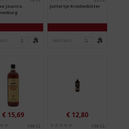
0
0
e Joustra
Juttertje Kruidenbitter
,
,
nnenburg
0
0
/
/
5
5
)
)
INFO
MEER INFO
€
15,69
€
12,80
(
(
100 CL
100 CL