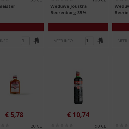
0
0
meister
Weduwe Joustra
Weduw
,
,
Beerenburg 35%
Beeri
0
0
/
/
5
5
)
)
 INFO
MEER INFO
MEER 
€
5,78
€
10,74
(
(
20 CL
50 CL