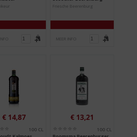
,
,
0
0
likeur
Friesche Beerenburg
/
/
5
5
)
)
INFO
MEER INFO
€
14,87
€
13,21
(
(
100 CL
100 CL
0
0
oudt Kalmoes
Boomsma Beerenburger