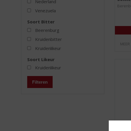
Nederland
Berenb
Venezuela
Soort Bitter
Beerenburg
Kruidenbitter
MEER
Kruidenlikeur
Soort Likeur
Kruidenlikeur
Filteren