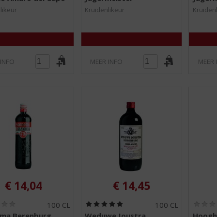
,
,
0
0
likeur
Kruidenlikeur
Kruiden
/
/
5
5
)
)
 INFO
MEER INFO
MEER 
€
14,04
€
14,45
(
(
100 CL
100 CL
0
5
ma Berenburg
Weduwe Joustra
Hoogh