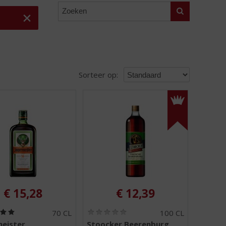
Zoeken
Sorteer op:
€
15,28
€
12,39
(
(
70 CL
100 CL
5
0
eister
Stoocker Beerenburg