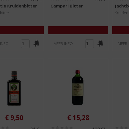
3
0
tje Kruidenbitter
Campari Bitter
Jachtb
,
,
6
0
bitter
Kruiden
/
/
5
5
)
)
 INFO
MEER INFO
MEER 
€
9,50
€
15,28
(
(
35 CL
100 CL