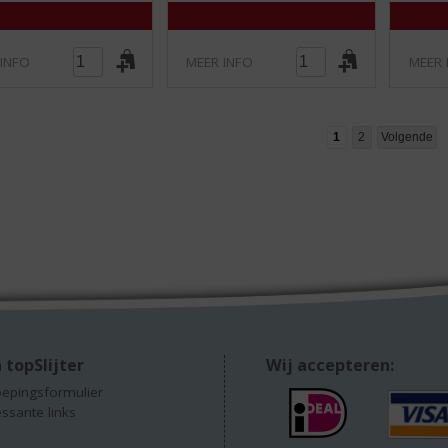
)
)
 INFO
MEER INFO
MEER 
1
2
Volgende
 topSlijter
Wij accepteren:
epingsformulier
essante links