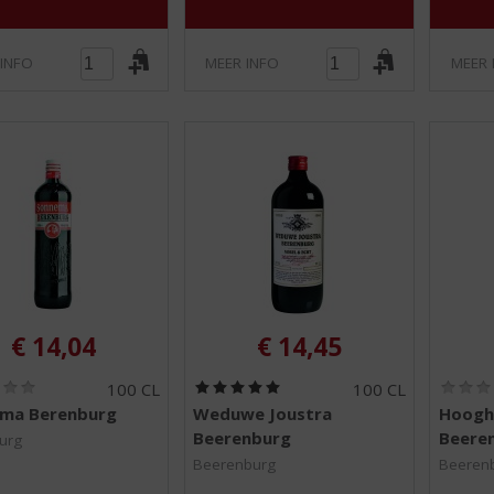
 INFO
MEER INFO
MEER 
€
14,04
€
14,45
(
(
100 CL
100 CL
0
5
ma Berenburg
Weduwe Joustra
Hoogh
,
,
Beerenburg
Beere
0
0
urg
/
/
Beerenburg
Beeren
5
5
)
)