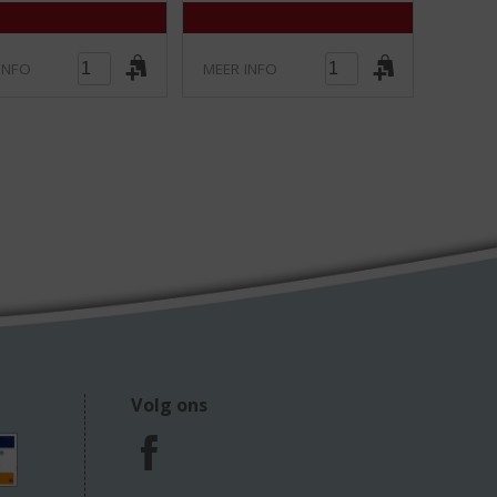
)
)
INFO
MEER INFO
Volg ons
F