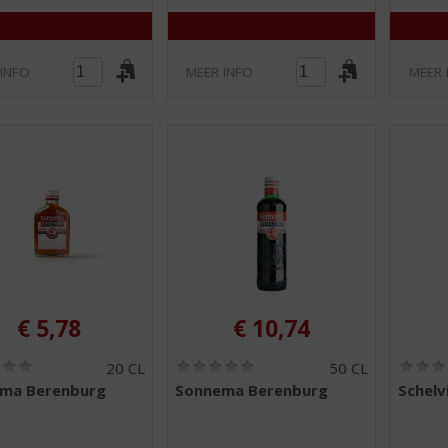
5
5
)
)
 INFO
MEER INFO
MEER 
€
5,78
€
10,74
(
(
20 CL
50 CL
0
0
ma Berenburg
Sonnema Berenburg
Schelv
,
,
0
0
/
/
5
5