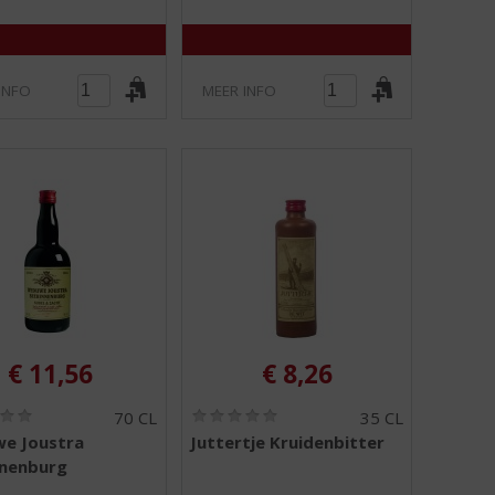
5
5
)
)
INFO
MEER INFO
€
11,56
€
8,26
(
(
70 CL
35 CL
0
0
e Joustra
Juttertje Kruidenbitter
,
,
nnenburg
0
0
/
/