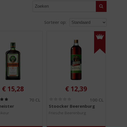
Zoeken
Sorteer op:
€
15,28
€
12,39
(
(
70 CL
100 CL
5
0
eister
Stoocker Beerenburg
,
,
0
0
likeur
Friesche Beerenburg
/
/
5
5
)
)