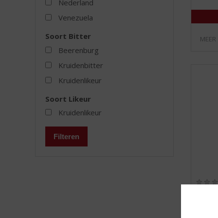
Nederland
Venezuela
Soort Bitter
MEER
Beerenburg
Kruidenbitter
Kruidenlikeur
Soort Likeur
Kruidenlikeur
Filteren
Schip
Kruiden