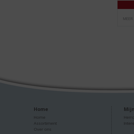
MEER
Home
Mijn
Home
Herro
Assortiment
Inter
Over ons