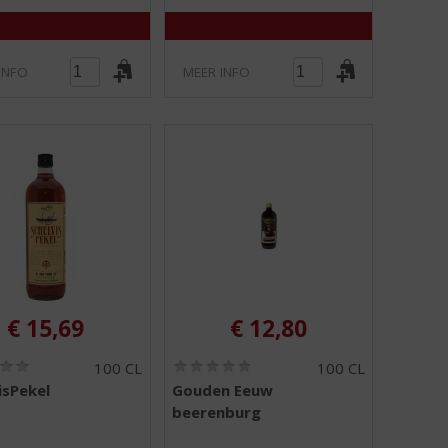
5
5
)
)
INFO
MEER INFO
€
15,69
€
12,80
(
(
100 CL
100 CL
0
0
isPekel
Gouden Eeuw
,
,
beerenburg
0
0
/
/
5
5