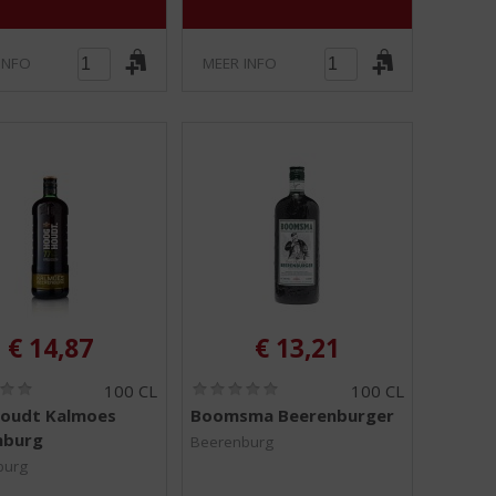
INFO
MEER INFO
€
14,87
€
13,21
(
(
100 CL
100 CL
0
0
oudt Kalmoes
Boomsma Beerenburger
,
,
nburg
0
0
Beerenburg
/
/
burg
5
5
)
)