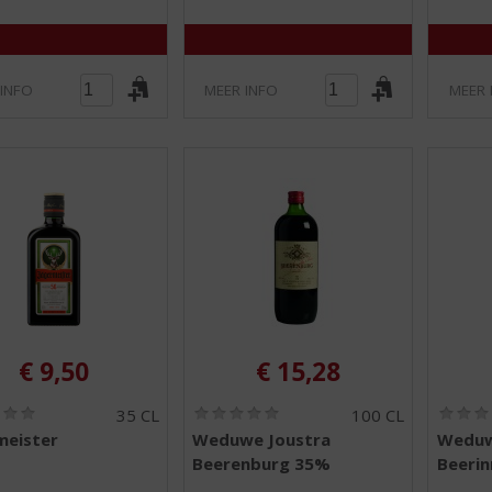
5
5
)
)
 INFO
MEER INFO
MEER 
€
9,50
€
15,28
(
(
35 CL
100 CL
0
0
meister
Weduwe Joustra
Weduw
,
,
Beerenburg 35%
Beeri
0
0
/
/