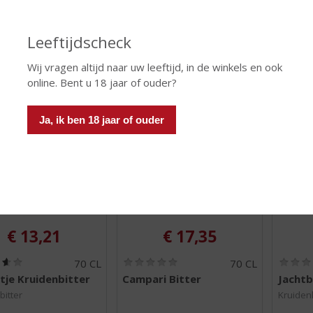
5
5
)
)
Leeftijdscheck
 INFO
MEER INFO
MEER 
Wij vragen altijd naar uw leeftijd, in de winkels en ook
online. Bent u 18 jaar of ouder?
Ja, ik ben 18 jaar of ouder
€
13,21
€
17,35
(
(
70 CL
70 CL
3
0
tje Kruidenbitter
Campari Bitter
Jachtb
,
,
6
0
bitter
Kruiden
/
/