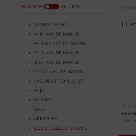
d
ASS
EXCL. BTW
INCL. BTW
Dranken
S
p
r
Bitte
AANBIEDINGEN
i
WIJN VAN DE MAAND
n
g
WHISKY VAN DE MAAND
n
RUM VAN DE MAAND
a
a
BIER VAN DE MAAND
r
SPIRIT VAN DE MAAND
d
EXCLUSIEF TOPSLIJTER
e
n
WIJN
a
WHISKY
v
i
BIER
Vecch
g
APERITIEF
a
Kruiden
t
GEDISTILLEERD OVERIG
i