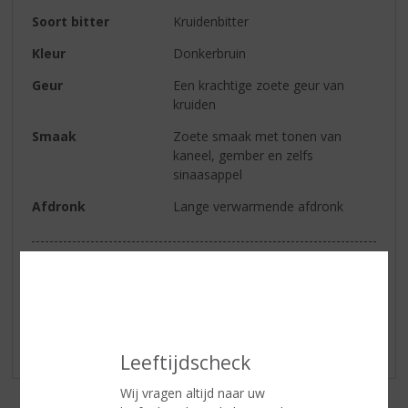
Soort bitter
Kruidenbitter
Kleur
Donkerbruin
Geur
Een krachtige zoete geur van
kruiden
Smaak
Zoete smaak met tonen van
kaneel, gember en zelfs
sinaasappel
Afdronk
Lange verwarmende afdronk
Reviews
Schrijf een review
Er zijn nog geen reviews geplaatst voor dit product
Leeftijdscheck
Wij vragen altijd naar uw