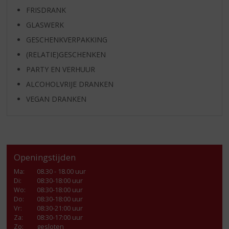
FRISDRANK
GLASWERK
GESCHENKVERPAKKING
(RELATIE)GESCHENKEN
PARTY EN VERHUUR
ALCOHOLVRIJE DRANKEN
VEGAN DRANKEN
Openingstijden
Ma
:
08.30 - 18.00 uur
Di
:
08:30-18:00 uur
Wo
:
08:30-18:00 uur
Do
:
08:30-18:00 uur
Vr
:
08:30-21:00 uur
Za
:
08:30-17:00 uur
Zo:
gesloten