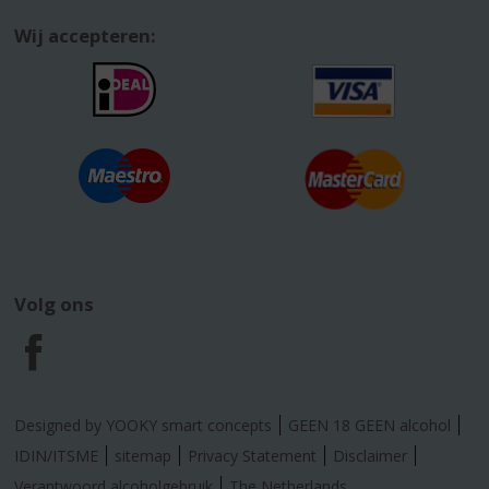
Wij accepteren:
Volg ons
F
a
Designed by YOOKY smart concepts
GEEN 18 GEEN alcohol
c
IDIN/ITSME
sitemap
Privacy Statement
Disclaimer
Verantwoord alcoholgebruik
The Netherlands