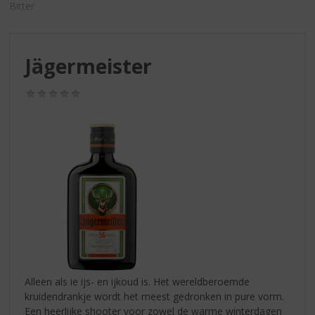
S
Bitter
p
r
i
Jägermeister
n
g
n
(0,0
/
a
5)
a
r
d
e
n
a
v
i
g
a
t
Alleen als ie ijs- en ijkoud is. Het wereldberoemde
i
kruidendrankje wordt het meest gedronken in pure vorm.
e
Een heerlijke shooter voor zowel de warme winterdagen