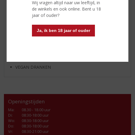
Wij vragen altijd naar uw leeftijd, in
KANT EN KLAAR
de winkels en ook online. Bent u 18
FRISDRANK
jaar of ouder?
GLASWERK
Ja, ik ben 18 jaar of ouder
GESCHENKVERPAKKING
(RELATIE)GESCHENKEN
PARTY EN VERHUUR
ALCOHOLVRIJE DRANKEN
VEGAN DRANKEN
Openingstijden
Ma
:
08.30 - 18.00 uur
Di
:
08:30-18:00 uur
Wo
:
08:30-18:00 uur
Do
:
08:30-18:00 uur
Vr
:
08:30-21:00 uur