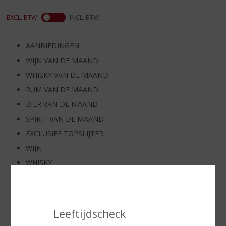
EXCL. BTW
INCL. BTW
AANBIEDINGEN
WIJN VAN DE MAAND
WHISKY VAN DE MAAND
RUM VAN DE MAAND
BIER VAN DE MAAND
SPIRIT VAN DE MAAND
EXCLUSIEF TOPSLIJTER
WIJN
WHISKY
BIER
APERITIEF
GEDISTILLEERD OVERIG
Leeftijdscheck
SHOTJES