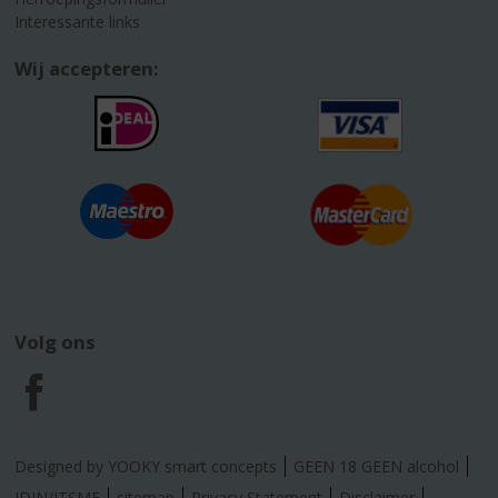
Interessante links
Wij accepteren:
Volg ons
F
a
Designed by YOOKY smart concepts
GEEN 18 GEEN alcohol
IDIN/ITSME
sitemap
Privacy Statement
Disclaimer