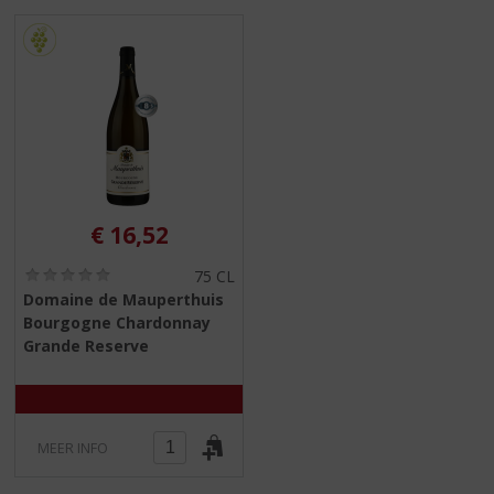
S
p
r
i
n
g
n
a
a
r
€
16,52
d
e
(
75 CL
n
0
Domaine de Mauperthuis
a
,
Bourgogne Chardonnay
0
v
/
Grande Reserve
i
5
g
)
a
t
i
MEER INFO
e