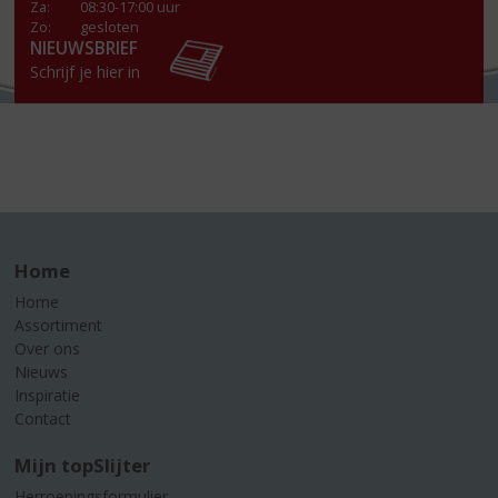
Za
:
08:30-17:00 uur
Zo:
gesloten
NIEUWSBRIEF
Schrijf je hier in
Home
Home
Assortiment
Over ons
Nieuws
Inspiratie
Contact
Mijn topSlijter
Herroepingsformulier