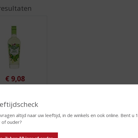
ORTIMENT
resultaten
€
9,08
(
50 CL
0
ma Limoen
,
eftijdscheck
0
/
5
 vragen altijd naar uw leeftijd, in de winkels en ook online. Bent u 
)
r of ouder?
 INFO