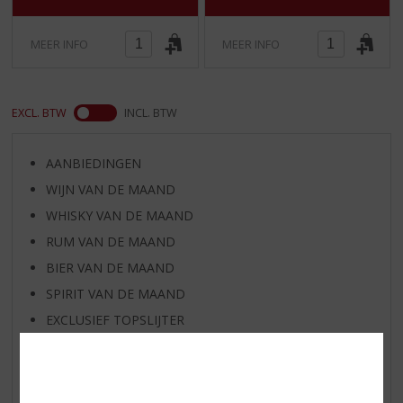
)
)
MEER INFO
MEER INFO
EXCL. BTW
INCL. BTW
AANBIEDINGEN
WIJN VAN DE MAAND
WHISKY VAN DE MAAND
RUM VAN DE MAAND
BIER VAN DE MAAND
SPIRIT VAN DE MAAND
EXCLUSIEF TOPSLIJTER
WIJN
WHISKY
BIER