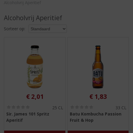
S
Alcoholvrij Aperitief
p
r
Alcoholvrij Aperitief
i
n
Sorteer op:
g
n
a
a
r
d
e
n
a
v
i
€
2,01
€
1,83
g
a
(
(
25 CL
33 CL
0
0
t
Sir. James 101 Spritz
Batu Kombucha Passion
,
,
i
Aperitif
Fruit & Hop
0
0
e
/
/
5
5