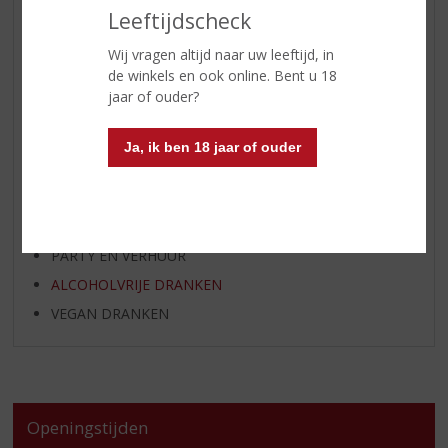
Leeftijdscheck
APERITIEF
GEDISTILLEERD OVERIG
Wij vragen altijd naar uw leeftijd, in
de winkels en ook online. Bent u 18
SHOTJES
jaar of ouder?
KANT EN KLAAR
FRISDRANK
Ja, ik ben 18 jaar of ouder
GLASWERK
GESCHENKVERPAKKING
(RELATIE)GESCHENKEN
PARTY EN VERHUUR
ALCOHOLVRIJE DRANKEN
VEGAN DRANKEN
Openingstijden