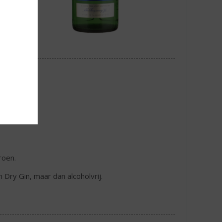
roen.
Dry Gin, maar dan alcoholvrij.