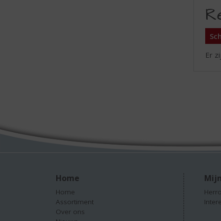
R
Sch
Er z
Home
Mijn
Home
Herro
Assortiment
Inter
Over ons