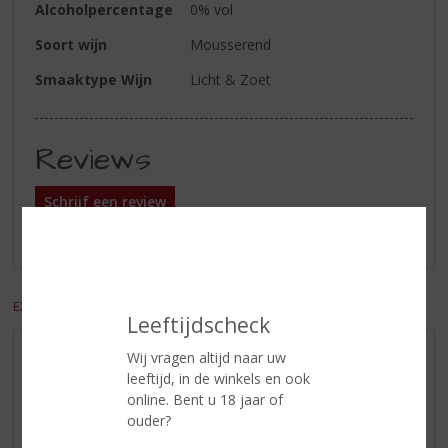
Alcoholpercentage
0% vol
Soort wijn
Mousserend
Smaaktype Wijn
Licht & Zoet
Reviews
Schrijf een review
Er zijn nog geen reviews geplaatst voor dit product
EXCL. BTW
INCL. BTW
Leeftijdscheck
Wij vragen altijd naar uw
AANBIEDINGEN
leeftijd, in de winkels en ook
WIJN VAN DE MAAND
online. Bent u 18 jaar of
WHISKY VAN DE MAAND
ouder?