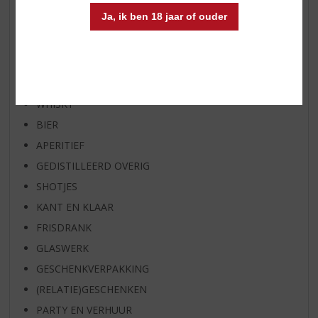
RUM VAN DE MAAND
Ja, ik ben 18 jaar of ouder
BIER VAN DE MAAND
SPIRIT VAN DE MAAND
EXCLUSIEF TOPSLIJTER
WIJN
WHISKY
BIER
APERITIEF
GEDISTILLEERD OVERIG
SHOTJES
KANT EN KLAAR
FRISDRANK
GLASWERK
GESCHENKVERPAKKING
(RELATIE)GESCHENKEN
PARTY EN VERHUUR