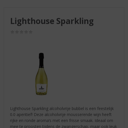
S
p
r
Lighthouse Sparkling
i
n
g
(0,0
/
n
5)
a
a
r
d
e
n
a
v
i
g
a
Lighthouse Sparkling alcoholvrije bubbel is een feestelijk
t
0.0 aperitief! Deze alcoholvrije mousserende wijn heeft
i
rijke en ronde aroma’s met een frisse smaak. Ideaal om
e
mee te proosten tijdens de zwangerschap, maar ook leuk