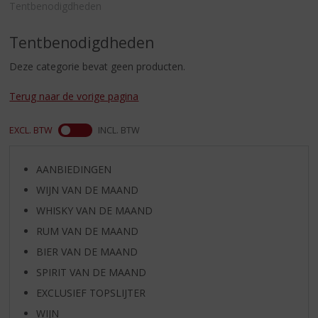
S
Tentbenodigdheden
p
r
Tentbenodigdheden
i
n
Deze categorie bevat geen producten.
g
n
Terug naar de vorige pagina
a
a
EXCL. BTW
INCL. BTW
r
d
e
AANBIEDINGEN
n
WIJN VAN DE MAAND
a
v
WHISKY VAN DE MAAND
i
RUM VAN DE MAAND
g
BIER VAN DE MAAND
a
t
SPIRIT VAN DE MAAND
i
EXCLUSIEF TOPSLIJTER
e
WIJN