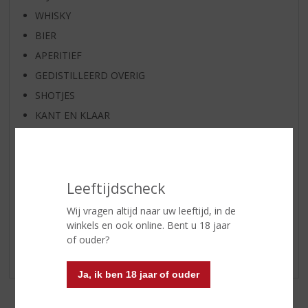
WHISKY
BIER
APERITIEF
GEDISTILLEERD OVERIG
SHOTJES
KANT EN KLAAR
FRISDRANK
GLASWERK
GESCHENKVERPAKKING
Leeftijdscheck
(RELATIE)GESCHENKEN
Wij vragen altijd naar uw leeftijd, in de
PARTY EN VERHUUR
winkels en ook online. Bent u 18 jaar
ALCOHOLVRIJE DRANKEN
of ouder?
VEGAN DRANKEN
Ja, ik ben 18 jaar of ouder