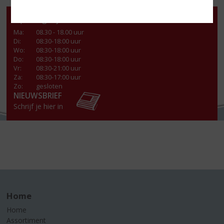
Openingstijden
Ma
:
08.30 - 18.00 uur
Di
:
08:30-18:00 uur
Wo
:
08:30-18:00 uur
Do
:
08:30-18:00 uur
Vr
:
08:30-21:00 uur
Za
:
08:30-17:00 uur
Zo:
gesloten
NIEUWSBRIEF
Schrijf je hier in
Home
Home
Assortiment