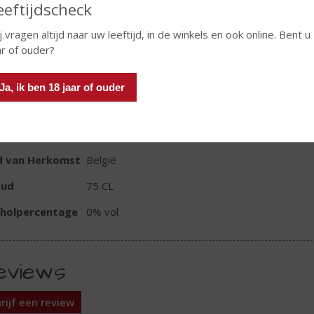
eeftijdscheck
j vragen altijd naar uw leeftijd, in de winkels en ook online. Bent u
ar of ouder?
In winkelmand
Ja, ik ben 18 jaar of ouder
TIKETINFORMATIE
d van Herkomst
België
oud
75 CL
oholpercentage
0% vol
eviews
rijf een review