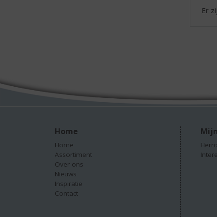
Er z
Home
Mijn
Home
Herro
Assortiment
Inter
Over ons
Nieuws
Inspiratie
Contact