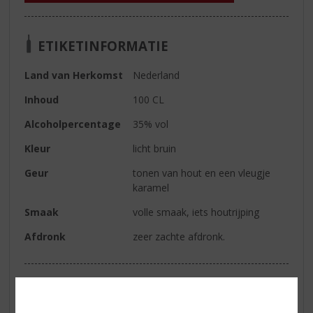
ETIKETINFORMATIE
Land van Herkomst
Nederland
Inhoud
100 CL
Alcoholpercentage
35% vol
Kleur
licht bruin
Geur
tonen van hout en een vleugje
karamel
Smaak
volle smaak, iets houtrijping
Afdronk
zeer zachte afdronk.
Reviews