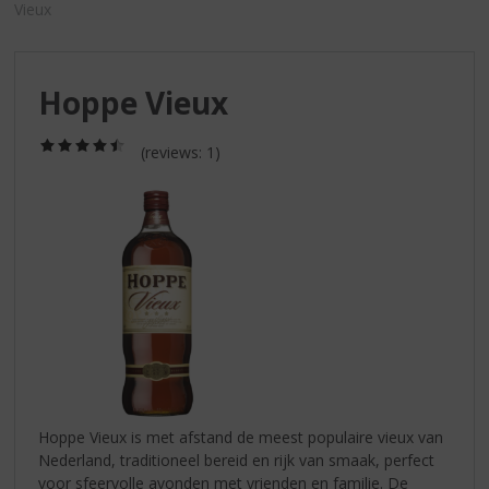
S
Vieux
p
r
i
Hoppe Vieux
n
g
n
(4,5
(reviews: 1)
/
a
5)
a
r
d
e
n
a
v
i
g
a
t
Hoppe Vieux is met afstand de meest populaire vieux van
i
Nederland, traditioneel bereid en rijk van smaak, perfect
e
voor sfeervolle avonden met vrienden en familie. De