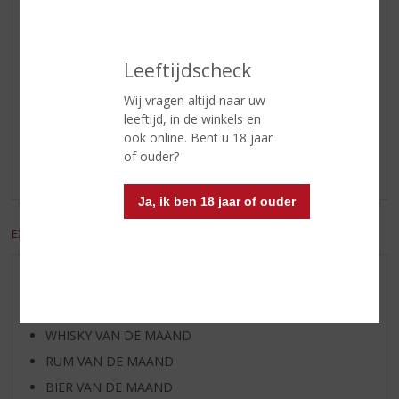
Schrijf een review
H. van den Berg
26-01-2022
Leeftijdscheck
(4,5
Wij vragen altijd naar uw
/
5)
leeftijd, in de winkels en
Hoppe vieux
ook online. Bent u 18 jaar
of ouder?
Zachte afdronk zeer smakelijk
Ja, ik ben 18 jaar of ouder
EXCL. BTW
INCL. BTW
AANBIEDINGEN
WIJN VAN DE MAAND
WHISKY VAN DE MAAND
RUM VAN DE MAAND
BIER VAN DE MAAND