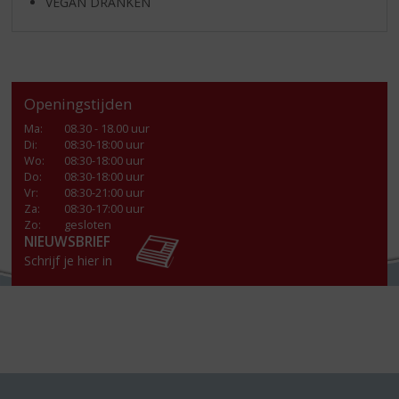
VEGAN DRANKEN
Openingstijden
Ma
:
08.30 - 18.00 uur
Di
:
08:30-18:00 uur
Wo
:
08:30-18:00 uur
Do
:
08:30-18:00 uur
Vr
:
08:30-21:00 uur
Za
:
08:30-17:00 uur
Zo:
gesloten
NIEUWSBRIEF
Schrijf je hier in