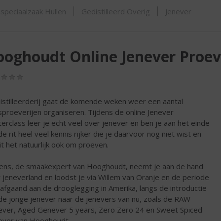
ORTIMENT
speciaalzaak Hullen
Gedistilleerd Overig
Jenever
oghoudt Online Jenever Proeve
(0,0
/
5)
istilleerderij gaat de komende weken weer een aantal
sproeverijen organiseren. Tijdens de online Jenever
erclass leer je echt veel over jenever en ben je aan het einde
de rit heel veel kennis rijker die je daarvoor nog niet wist en
it het natuurlijk ook om proeven.
ens, de smaakexpert van Hooghoudt, neemt je aan de hand
 jeneverland en loodst je via Willem van Oranje en de periode
afgaand aan de drooglegging in Amerika, langs de introductie
de jonge jenever naar de jenevers van nu, zoals de RAW
ver, Aged Genever 5 years, Zero Zero 24 en Sweet Spiced
ver van Hooghoudt.