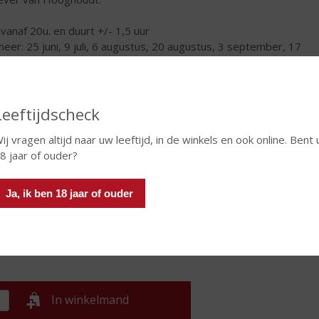
: vanaf 20u. en duurt +/- 1,5 uur
eer: 25 juni, 9 juli, 6 augustus, 20 augustus, 3 september, 17
tember
t er geen geschikte datum tussen zitten hou dan de website
Hooghoudt goed in de gaten; de data worden wekelijks
Leeftijdscheck
evuld.
ij vragen altijd naar uw leeftijd, in de winkels en ook online. Bent 
€
12,39
8 jaar of ouder?
Set
Ja, ik ben 18 jaar of ouder
Huidige voorraad: 8
In winkelmand