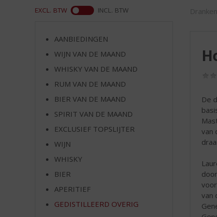
d
ASS
EXCL. BTW
INCL. BTW
Dranken
S
p
r
AANBIEDINGEN
i
Ho
WIJN VAN DE MAAND
n
g
WHISKY VAN DE MAAND
n
RUM VAN DE MAAND
a
a
BIER VAN DE MAAND
De d
r
basi
SPIRIT VAN DE MAAND
d
Mast
EXCLUSIEF TOPSLIJTER
e
van 
n
draa
WIJN
a
WHISKY
v
Laur
i
door
BIER
g
voor
APERITIEF
a
van 
t
GEDISTILLEERD OVERIG
Gene
i
Gene