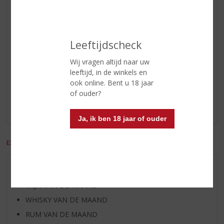
Alcoholpercentage
35% vol
Soort jenever
Oude Jenever
Leeftijdscheck
Wij vragen altijd naar uw
Reviews
leeftijd, in de winkels en
ook online. Bent u 18 jaar
Schrijf een review
of ouder?
Er zijn nog geen reviews geplaatst voor dit product
Ja, ik ben 18 jaar of ouder
EXCL. BTW
INCL. BTW
AANBIEDINGEN
WIJN VAN DE MAAND
WHISKY VAN DE MAAND
RUM VAN DE MAAND