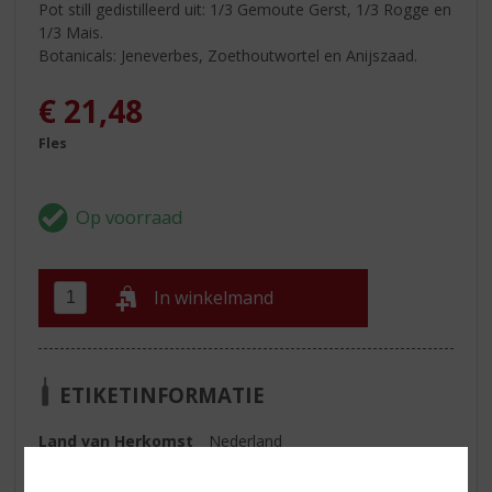
Pot still gedistilleerd uit: 1/3 Gemoute Gerst, 1/3 Rogge en
1/3 Mais.
Botanicals: Jeneverbes, Zoethoutwortel en Anijszaad.
€
21,48
Fles
In winkelmand
ETIKETINFORMATIE
Land van Herkomst
Nederland
Inhoud
100 CL