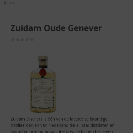
S
Jenever
p
r
i
Zuidam Oude Genever
n
g
n
(0,0
/
a
5)
a
r
d
e
n
a
v
i
g
a
t
Zuidam Distillers is één van de laatste zelfstandige
i
distilleerderijen van Nederland die al haar distillaten en
e
extracten nog op ambachtelijk wijze binnen het eigen