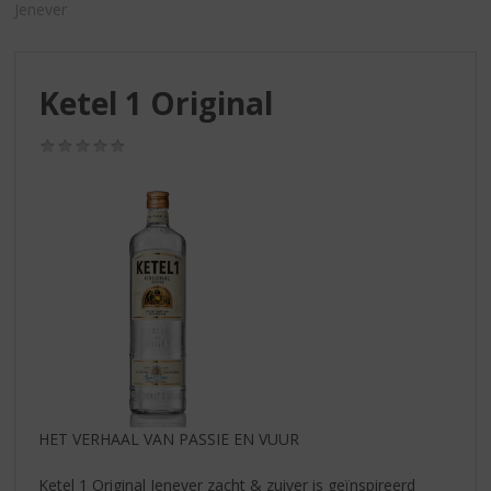
S
Jenever
p
r
i
Ketel 1 Original
n
g
n
(0,0
/
a
5)
a
r
d
e
n
a
v
i
g
a
t
HET VERHAAL VAN PASSIE EN VUUR
i
e
Ketel 1 Original Jenever zacht & zuiver is geïnspireerd