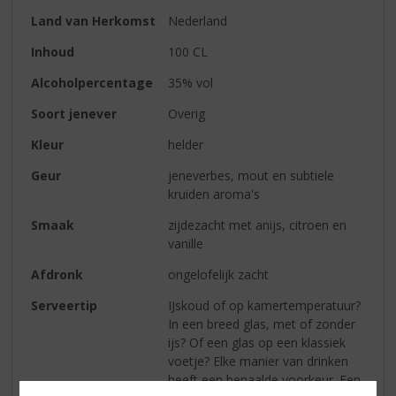
Land van Herkomst
Nederland
Inhoud
100 CL
Alcoholpercentage
35% vol
Soort jenever
Overig
Kleur
helder
Geur
jeneverbes, mout en subtiele
kruiden aroma's
Smaak
zijdezacht met anijs, citroen en
vanille
Afdronk
ongelofelijk zacht
Serveertip
IJskoud of op kamertemperatuur?
In een breed glas, met of zonder
ijs? Of een glas op een klassiek
voetje? Elke manier van drinken
heeft een bepaalde voorkeur. Een