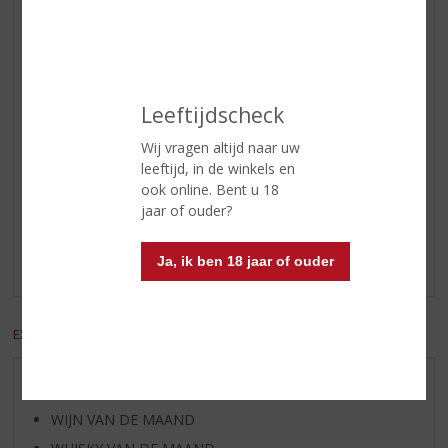
koude KETEL 1 jenever houdt de
aroma’s langer vast. In het glas
valt daarom minder te ruiken.
Maar in de mond geeft koude
KETEL 1 jenever een kleine
smaakexplosie.
Leeftijdscheck
Wij vragen altijd naar uw
leeftijd, in de winkels en
Reviews
ook online. Bent u 18
jaar of ouder?
Schrijf een review
Ja, ik ben 18 jaar of ouder
Er zijn nog geen reviews geplaatst voor dit product
EXCL. BTW
INCL. BTW
AANBIEDINGEN
WIJN VAN DE MAAND