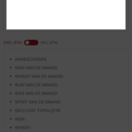
Een heerlijke Gin met de zoete smaak van de
sinaasappels, echt een aanrader een voor lekker Gin-
tonic!
EXCL. BTW
INCL. BTW
AANBIEDINGEN
WIJN VAN DE MAAND
WHISKY VAN DE MAAND
RUM VAN DE MAAND
BIER VAN DE MAAND
SPIRIT VAN DE MAAND
EXCLUSIEF TOPSLIJTER
WIJN
WHISKY