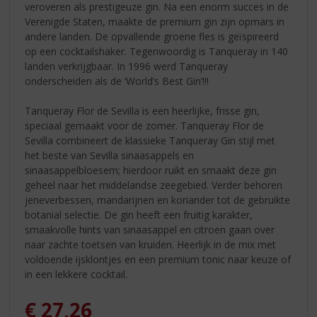
veroveren als prestigeuze gin. Na een enorm succes in de
Verenigde Staten, maakte de premium gin zijn opmars in
andere landen. De opvallende groene fles is geïspireerd
op een cocktailshaker. Tegenwoordig is Tanqueray in 140
landen verkrijgbaar. In 1996 werd Tanqueray
onderscheiden als de ‘World’s Best Gin’!!!
Tanqueray Flor de Sevilla is een heerlijke, frisse gin,
speciaal gemaakt voor de zomer. Tanqueray Flor de
Sevilla combineert de klassieke Tanqueray Gin stijl met
het beste van Sevilla sinaasappels en
sinaasappelbloesem; hierdoor ruikt en smaakt deze gin
geheel naar het middelandse zeegebied. Verder behoren
jeneverbessen, mandarijnen en koriander tot de gebruikte
botanial selectie. De gin heeft een fruitig karakter,
smaakvolle hints van sinaasappel en citroen gaan over
naar zachte toetsen van kruiden. Heerlijk in de mix met
voldoende ijsklontjes en een premium tonic naar keuze of
in een lekkere cocktail.
€
27,26