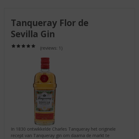
S
p
r
Tanqueray Flor de
i
n
Sevilla Gin
g
n
(5,0
a
(reviews: 1)
/
a
5)
r
d
e
n
a
v
i
g
a
t
i
In 1830 ontwikkelde Charles Tanqueray het originele
e
recept van Tanqueray gin om daarna de markt te