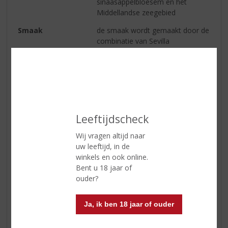
sinaasappelbloesem en het
Middellandse zeegebied
Smaak
de smaak wordt gemaakt door de
combinatie van Sevilla
sinaasappels en
sinaasappelbloesem te
combineren
Afdronk
droog
Leeftijdscheck
Reviews
Wij vragen altijd naar
uw leeftijd, in de
Schrijf een review
winkels en ook online.
Bent u 18 jaar of
Mathijs Becker
ouder?
05-01-2023
(5,0
/
Ja, ik ben 18 jaar of ouder
5)
Heerlijke Gin