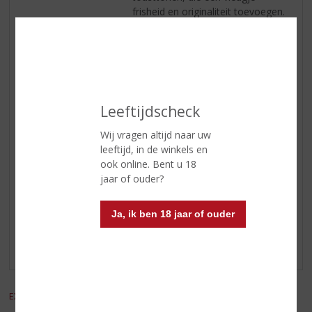
frisheid en originaliteit toevoegen.
Serveertip
Frapin 1270 belooft een
geweldige tijd voor wie houdt van
een spontaan aperitief. Serveer
met tonic, een scheutje bruisend
water of gewoon op ijs. Het is
Leeftijdscheck
een ideaal basisingrediënt voor
aperitieven en de meest verfijnde
Wij vragen altijd naar uw
cocktails.
leeftijd, in de winkels en
ook online. Bent u 18
jaar of ouder?
Reviews
Ja, ik ben 18 jaar of ouder
Schrijf een review
Er zijn nog geen reviews geplaatst voor dit product
EXCL. BTW
INCL. BTW