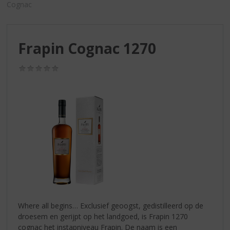
S
Cognac
p
r
i
Frapin Cognac 1270
n
g
n
(0,0
/
a
5)
a
r
d
e
n
a
v
i
g
a
t
Where all begins… Exclusief geoogst, gedistilleerd op de
i
droesem en gerijpt op het landgoed, is Frapin 1270
e
cognac het instapniveau Frapin. De naam is een