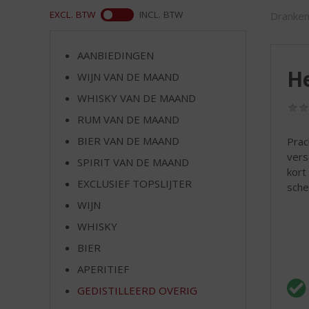
d
ASS
EXCL. BTW
INCL. BTW
Dranken
S
p
r
AANBIEDINGEN
i
H
WIJN VAN DE MAAND
n
g
WHISKY VAN DE MAAND
n
RUM VAN DE MAAND
a
a
BIER VAN DE MAAND
Prac
r
vers
SPIRIT VAN DE MAAND
d
kort
EXCLUSIEF TOPSLIJTER
e
sche
n
WIJN
a
WHISKY
v
i
BIER
g
APERITIEF
a
t
GEDISTILLEERD OVERIG
i