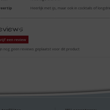
eertip
Heerlijk met ijs, maar ook in cocktails of longdri
eviews
rijf een review
ijn nog geen reviews geplaatst voor dit product