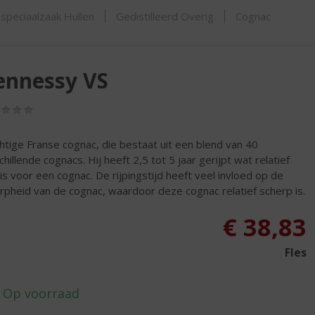
ORTIMENT
speciaalzaak Hullen
Gedistilleerd Overig
Cognac
ennessy VS
(0,0
/
5)
htige Franse cognac, die bestaat uit een blend van 40
chillende cognacs. Hij heeft 2,5 tot 5 jaar gerijpt wat relatief
 is voor een cognac. De rijpingstijd heeft veel invloed op de
rpheid van de cognac, waardoor deze cognac relatief scherp is.
€
38,83
Fles