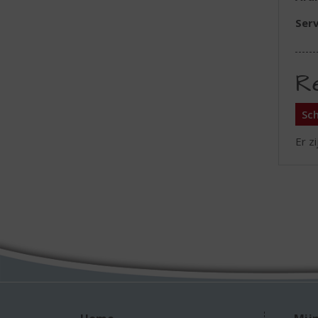
Serv
R
Sch
Er z