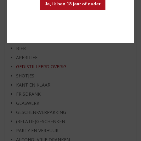
BIER VAN DE MAAND
Ja, ik ben 18 jaar of ouder
SPIRIT VAN DE MAAND
EXCLUSIEF TOPSLIJTER
WIJN
WHISKY
BIER
APERITIEF
GEDISTILLEERD OVERIG
SHOTJES
KANT EN KLAAR
FRISDRANK
GLASWERK
GESCHENKVERPAKKING
(RELATIE)GESCHENKEN
PARTY EN VERHUUR
ALCOHOLVRIJE DRANKEN