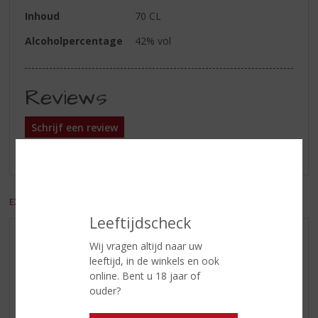
Inhoud
70 CL
Alcoholpercentage
42% vol
Reviews
Schrijf een review
Er zijn nog geen reviews geplaatst voor dit product
EXCL. BTW
INCL. BTW
Leeftijdscheck
AANBIEDINGEN
Wij vragen altijd naar uw
leeftijd, in de winkels en ook
WIJN VAN DE MAAND
online. Bent u 18 jaar of
WHISKY VAN DE MAAND
ouder?
RUM VAN DE MAAND