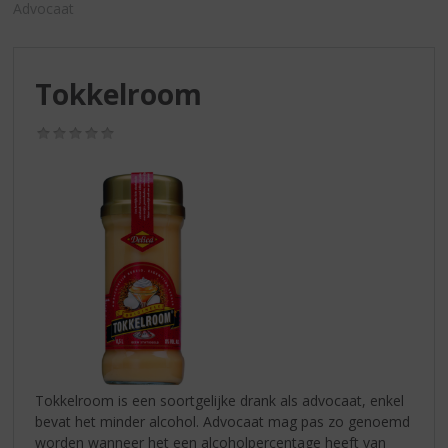
S
Advocaat
p
r
i
Tokkelroom
n
g
n
(0,0
/
a
5)
a
r
d
e
n
a
v
i
g
a
t
Tokkelroom is een soortgelijke drank als advocaat, enkel
i
bevat het minder alcohol. Advocaat mag pas zo genoemd
e
worden wanneer het een alcoholpercentage heeft van