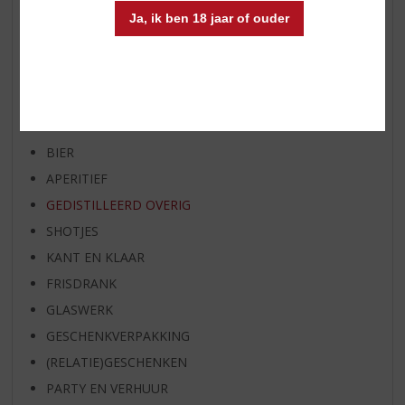
Ja, ik ben 18 jaar of ouder
BIER VAN DE MAAND
SPIRIT VAN DE MAAND
EXCLUSIEF TOPSLIJTER
WIJN
WHISKY
BIER
APERITIEF
GEDISTILLEERD OVERIG
SHOTJES
KANT EN KLAAR
FRISDRANK
GLASWERK
GESCHENKVERPAKKING
(RELATIE)GESCHENKEN
PARTY EN VERHUUR