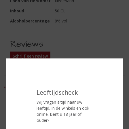
Land van Herkomst
Nederland
Inhoud
50 CL
Alcoholpercentage
8% vol
Reviews
Schrijf een review
Er zijn nog geen reviews geplaatst voor dit product
EXCL. BTW
INCL. BTW
Leeftijdscheck
Wij vragen altijd naar uw
AANBIEDINGEN
leeftijd, in de winkels en ook
WIJN VAN DE MAAND
online. Bent u 18 jaar of
WHISKY VAN DE MAAND
ouder?
RUM VAN DE MAAND