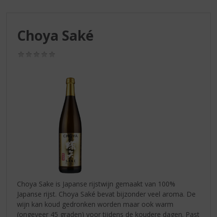
S
p
r
Choya Saké
i
n
g
(0,0
/
n
5)
a
a
r
d
e
n
a
v
i
g
a
Choya Sake is Japanse rijstwijn gemaakt van 100%
t
Japanse rijst. Choya Saké bevat bijzonder veel aroma. De
i
wijn kan koud gedronken worden maar ook warm
e
(ongeveer 45 graden) voor tijdens de koudere dagen. Past