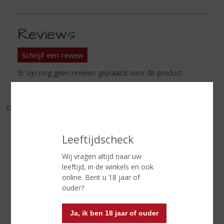
Reviews
Schrijf een review
Er zijn nog geen reviews geplaatst voor dit product
EXCL. BTW
INCL. BTW
AANBIEDINGEN
Leeftijdscheck
WIJN VAN DE MAAND
Wij vragen altijd naar uw
WHISKY VAN DE MAAND
leeftijd, in de winkels en ook
online. Bent u 18 jaar of
RUM VAN DE MAAND
ouder?
BIER VAN DE MAAND
SPIRIT VAN DE MAAND
Ja, ik ben 18 jaar of ouder
EXCLUSIEF TOPSLIJTER