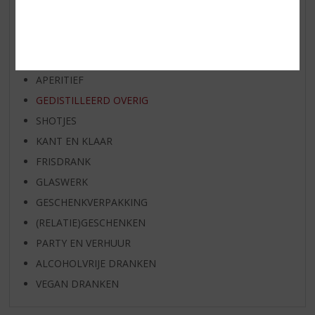
WIJN
WHISKY
BIER
APERITIEF
GEDISTILLEERD OVERIG
SHOTJES
KANT EN KLAAR
FRISDRANK
GLASWERK
GESCHENKVERPAKKING
(RELATIE)GESCHENKEN
PARTY EN VERHUUR
ALCOHOLVRIJE DRANKEN
VEGAN DRANKEN