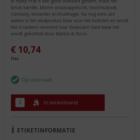
in Noilly Prat is een goed bewaard geheim, maar het
bevat kamille, bittere sinaasappelschil, nootmuskaat,
Centaury, koriander en kruidnagel. Na nog eens zes
weken is het eindproduct klaar voor het bottelen en wordt
het in tankers vervoerd naar Beaucaire Gard waar het
wordt gebotteld door Martini & Rossi.
€
10,74
Fles
In winkelmand
ETIKETINFORMATIE