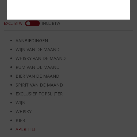
Er zijn nog geen reviews geplaatst voor dit product
EXCL. BTW
INCL. BTW
AANBIEDINGEN
WIJN VAN DE MAAND
WHISKY VAN DE MAAND
RUM VAN DE MAAND
BIER VAN DE MAAND
SPIRIT VAN DE MAAND
EXCLUSIEF TOPSLIJTER
WIJN
WHISKY
BIER
APERITIEF