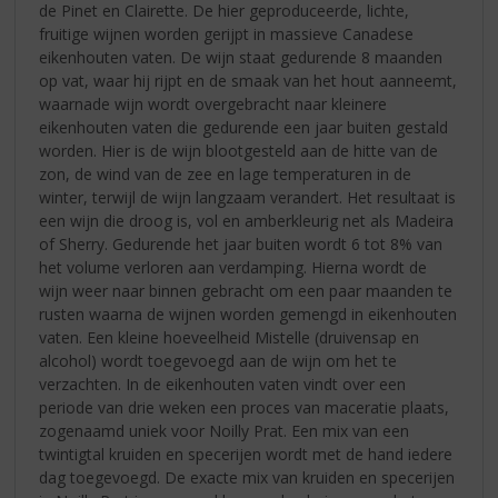
de Pinet en Clairette. De hier geproduceerde, lichte,
fruitige wijnen worden gerijpt in massieve Canadese
eikenhouten vaten. De wijn staat gedurende 8 maanden
op vat, waar hij rijpt en de smaak van het hout aanneemt,
waarnade wijn wordt overgebracht naar kleinere
eikenhouten vaten die gedurende een jaar buiten gestald
worden. Hier is de wijn blootgesteld aan de hitte van de
zon, de wind van de zee en lage temperaturen in de
winter, terwijl de wijn langzaam verandert. Het resultaat is
een wijn die droog is, vol en amberkleurig net als Madeira
of Sherry. Gedurende het jaar buiten wordt 6 tot 8% van
het volume verloren aan verdamping. Hierna wordt de
wijn weer naar binnen gebracht om een paar maanden te
rusten waarna de wijnen worden gemengd in eikenhouten
vaten. Een kleine hoeveelheid Mistelle (druivensap en
alcohol) wordt toegevoegd aan de wijn om het te
verzachten. In de eikenhouten vaten vindt over een
periode van drie weken een proces van maceratie plaats,
zogenaamd uniek voor Noilly Prat. Een mix van een
twintigtal kruiden en specerijen wordt met de hand iedere
dag toegevoegd. De exacte mix van kruiden en specerijen