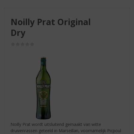
S
p
r
Noilly Prat Original
i
n
Dry
g
n
(0,0
a
/
a
5)
r
d
e
n
a
v
i
g
a
t
i
Noilly Prat wordt uitsluitend gemaakt van witte
e
druivenrassen geteeld in Marseillan, voornamelijk Picpoul