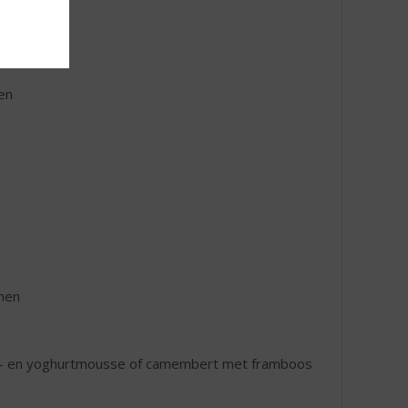
en
jnen
rdbei- en yoghurtmousse of camembert met framboos