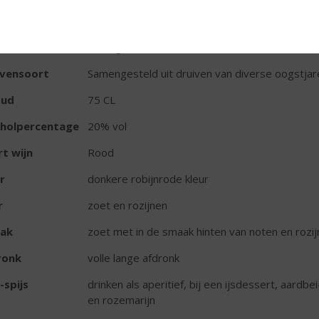
TIKETINFORMATIE
d van Herkomst
Portugal
ivensoort
Samengesteld uit druiven van diverse oogstjar
oud
75 CL
oholpercentage
20% vol
t wijn
Rood
r
donkere robijnrode kleur
r
zoet en rozijnen
ak
zoet met in de smaak hinten van noten en rozi
ronk
volle lange afdronk
-spijs
drinken als aperitief, bij een ijsdessert, aa
en rozemarijn