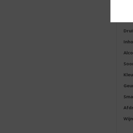
E
Lan
Dru
Inh
Alc
Soor
Kleu
Geu
Sma
Afd
Wijn