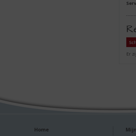
Serv
R
Sch
Er z
Home
Mijn