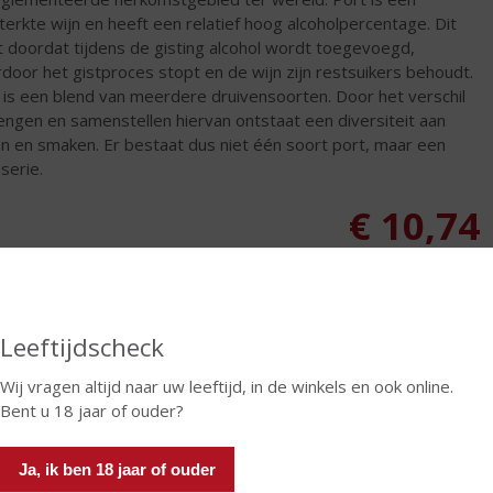
terkte wijn en heeft een relatief hoog alcoholpercentage. Dit
 doordat tijdens de gisting alcohol wordt toegevoegd,
door het gistproces stopt en de wijn zijn restsuikers behoudt.
 is een blend van meerdere druivensoorten. Door het verschil
engen en samenstellen hiervan ontstaat een diversiteit aan
len en smaken. Er bestaat dus niet één soort port, maar een
serie.
€
10,74
Fles
Leeftijdscheck
Wij vragen altijd naar uw leeftijd, in de winkels en ook online.
Bent u 18 jaar of ouder?
In winkelmand
Ja, ik ben 18 jaar of ouder