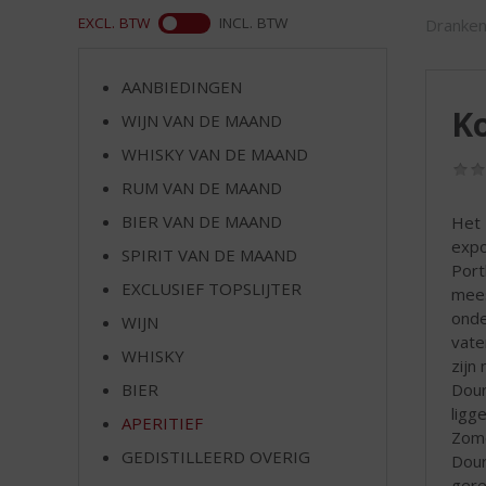
d
ASS
EXCL. BTW
INCL. BTW
Dranken
S
p
r
AANBIEDINGEN
i
Ko
WIJN VAN DE MAAND
n
g
WHISKY VAN DE MAAND
n
RUM VAN DE MAAND
a
a
BIER VAN DE MAAND
Het 
r
expo
SPIRIT VAN DE MAAND
d
Port
EXCLUSIEF TOPSLIJTER
e
mees
n
onde
WIJN
a
vate
WHISKY
v
zijn
i
Dour
BIER
g
ligg
APERITIEF
a
Zome
t
GEDISTILLEERD OVERIG
Dour
i
gere