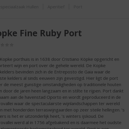
ORTIMENT
speciaalzaak Hullen
Aperitief
Port
pke Fine Ruby Port
(0,0
/
5)
Kopke porthuis is in 1638 door Cristiano Köpke opgericht en
rteert wijn en port over de gehele wereld. De Kopke
kelders bevinden zich in de Entreposto de Gaia waar de
te kelders al sinds eeuwen zijn gevestigd. Hier ligt de port
r de meest gunstige omstandigheden op traditionele houten
n door de jaren heen langzaam en in stilte te rijpen. Port dankt
 naam aan de havenstad Oporto en wordt geproduceerd in de
ovallei waar de spectaculairste wijnlandschappen ter wereld
en met honderden terraswijngaarden op zeer steile hellingen. ’s
rs is het er uitzonderlijk heet, ’s winters ijskoud. De
ovallei werd al in 1756 afgebakend en is daarmee het oudste
glementeerde herkomstgebied ter wereld. Port is een