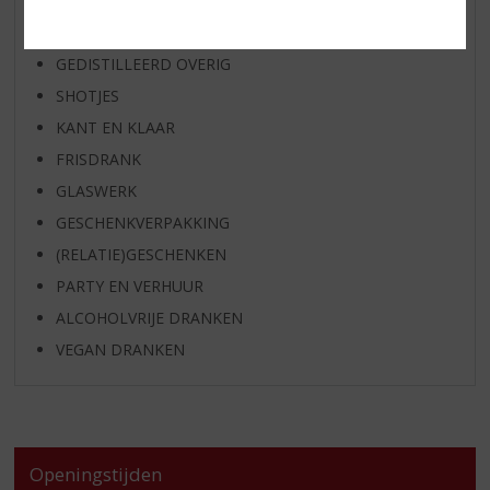
BIER
APERITIEF
GEDISTILLEERD OVERIG
SHOTJES
KANT EN KLAAR
FRISDRANK
GLASWERK
GESCHENKVERPAKKING
(RELATIE)GESCHENKEN
PARTY EN VERHUUR
ALCOHOLVRIJE DRANKEN
VEGAN DRANKEN
Openingstijden