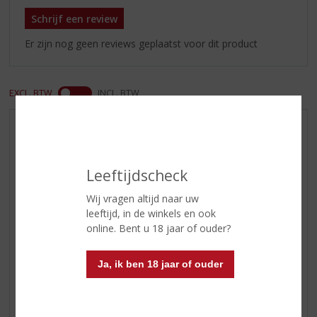
Schrijf een review
Er zijn nog geen reviews geplaatst voor dit product
EXCL. BTW
INCL. BTW
AANBIEDINGEN
WIJN VAN DE MAAND
Leeftijdscheck
WHISKY VAN DE MAAND
RUM VAN DE MAAND
Wij vragen altijd naar uw
leeftijd, in de winkels en ook
BIER VAN DE MAAND
online. Bent u 18 jaar of ouder?
SPIRIT VAN DE MAAND
EXCLUSIEF TOPSLIJTER
Ja, ik ben 18 jaar of ouder
WIJN
WHISKY