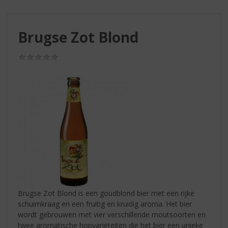
S
p
r
Brugse Zot Blond
i
n
g
(0,0
/
n
5)
a
a
r
d
e
n
a
v
i
g
a
Brugse Zot Blond is een goudblond bier met een rijke
t
schuimkraag en een fruitig en kruidig aroma. Het bier
i
wordt gebrouwen met vier verschillende moutsoorten en
e
twee aromatische hopvariëteiten die het bier een unieke