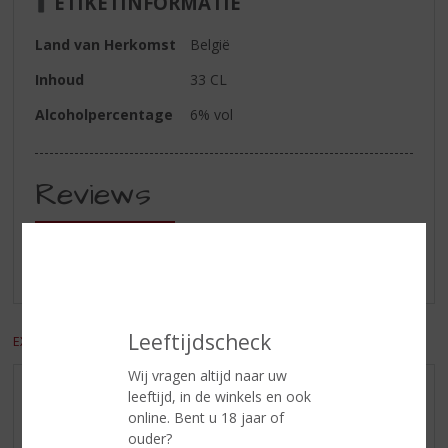
ETIKETINFORMATIE
Land van Herkomst
België
Inhoud
33 CL
Alcoholpercentage
6% vol
Reviews
Schrijf een review
Er zijn nog geen reviews geplaatst voor dit product
Leeftijdscheck
EXCL. BTW
INCL. BTW
Wij vragen altijd naar uw
leeftijd, in de winkels en ook
AANBIEDINGEN
online. Bent u 18 jaar of
WIJN VAN DE MAAND
ouder?