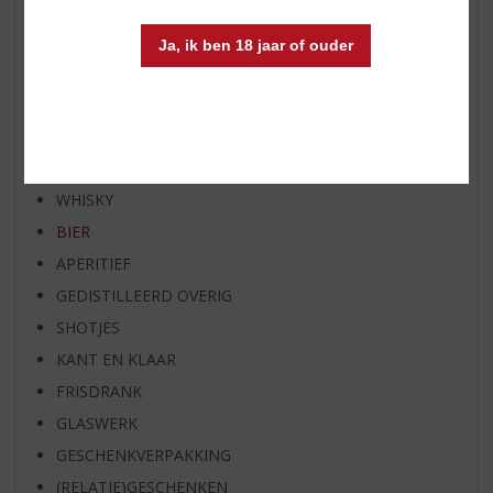
WHISKY VAN DE MAAND
RUM VAN DE MAAND
Ja, ik ben 18 jaar of ouder
BIER VAN DE MAAND
SPIRIT VAN DE MAAND
EXCLUSIEF TOPSLIJTER
WIJN
WHISKY
BIER
APERITIEF
GEDISTILLEERD OVERIG
SHOTJES
KANT EN KLAAR
FRISDRANK
GLASWERK
GESCHENKVERPAKKING
(RELATIE)GESCHENKEN