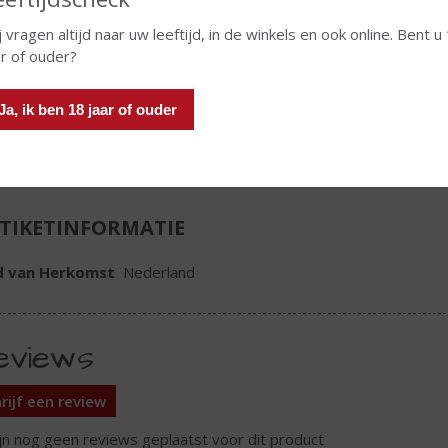
j vragen altijd naar uw leeftijd, in de winkels en ook online. Bent u
ar of ouder?
Ja, ik ben 18 jaar of ouder
In winkelmand
TIKETINFORMATIE
d van Herkomst
Nederland
eviews
rijf een review
ijn nog geen reviews geplaatst voor dit product