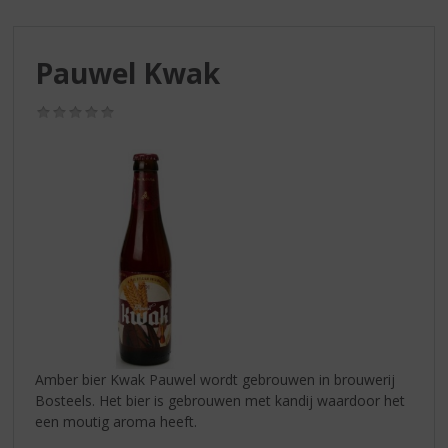
S
p
r
Pauwel Kwak
i
n
g
(0,0
/
n
5)
a
a
r
d
e
n
a
v
i
g
a
Amber bier Kwak Pauwel wordt gebrouwen in brouwerij
t
Bosteels. Het bier is gebrouwen met kandij waardoor het
i
een moutig aroma heeft.
e