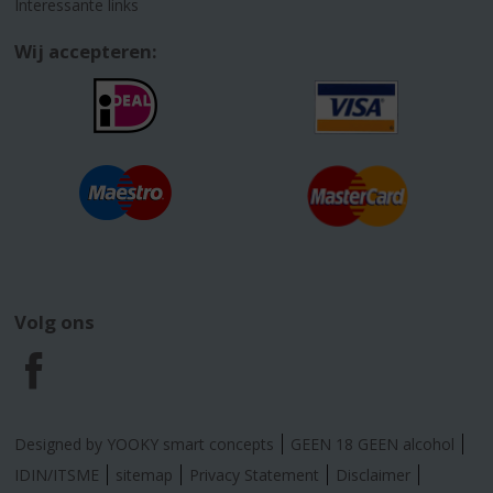
Interessante links
Wij accepteren:
Volg ons
F
a
Designed by YOOKY smart concepts
GEEN 18 GEEN alcohol
c
IDIN/ITSME
sitemap
Privacy Statement
Disclaimer