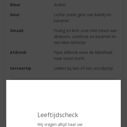
Kleur
Amber
Geur
Lichte zoete geur van kandij en
karamel
Smaak
Fruitig en licht zoet met tonen van
abrikoos, zoethout en karamel en
een klein bittertje
Afdronk
Fijne afdronk waar de bitterheid
naar voren komt
Serveertip
Lekker bij lam of een stoofpotje
Reviews
Schrijf een review
Er zijn nog geen reviews geplaatst voor dit product
Leeftijdscheck
Wij vragen altijd naar uw