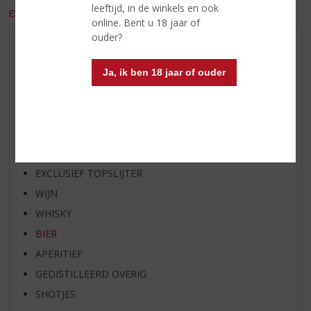
leeftijd, in de winkels en ook
EXCL. BTW
INCL. BTW
online. Bent u 18 jaar of
ouder?
AANBIEDINGEN
WIJN VAN DE MAAND
Ja, ik ben 18 jaar of ouder
WHISKY VAN DE MAAND
RUM VAN DE MAAND
BIER VAN DE MAAND
SPIRIT VAN DE MAAND
EXCLUSIEF TOPSLIJTER
WIJN
WHISKY
BIER
APERITIEF
GEDISTILLEERD OVERIG
SHOTJES