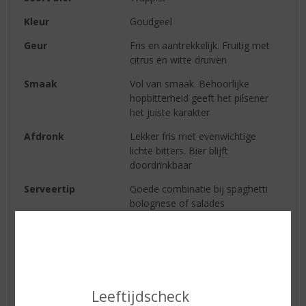
Kleur
Goudgeel
Geur
Fris en aantrekkelijk. Fruitig met
citrus en witte druiven
Smaak
Vol van smaak. Behoorlijke
hopbitterheid geeft het pilsener
het juiste karakter
Afdronk
Lekker fris met evenwichtige
lichte bitters. Bier blijft
doordrinkbaar
Serveertip
Goede combinatie bij spaghetti
bolognese of salades
Reviews
Schrijf een review
Leeftijdscheck