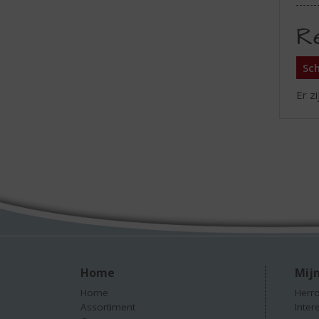
R
Sch
Er z
Home
Mijn
Home
Herro
Assortiment
Inter