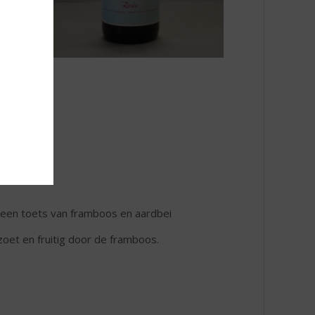
n een toets van framboos en aardbei
k zoet en fruitig door de framboos.