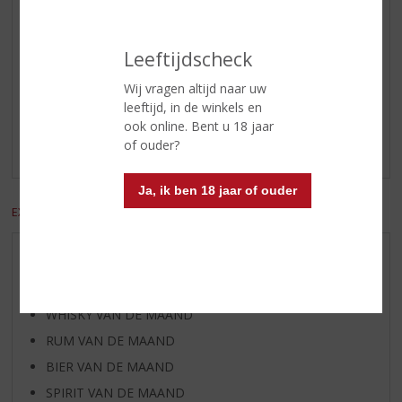
belegen kazen, Zoete desserts
Leeftijdscheck
Reviews
Wij vragen altijd naar uw
leeftijd, in de winkels en
Schrijf een review
ook online. Bent u 18 jaar
of ouder?
Er zijn nog geen reviews geplaatst voor dit product
Ja, ik ben 18 jaar of ouder
EXCL. BTW
INCL. BTW
AANBIEDINGEN
WIJN VAN DE MAAND
WHISKY VAN DE MAAND
RUM VAN DE MAAND
BIER VAN DE MAAND
SPIRIT VAN DE MAAND