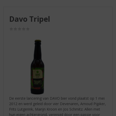
S
p
r
Davo Tripel
i
n
g
(0,0
/
n
5)
a
a
r
d
e
n
a
v
i
g
a
De eerste lancering van DAVO bier vond plaatst op 1 mei
t
2012 en werd geleid door vier Devenaren, Arnoud Pijpker,
i
Frits Lutgerink, Marijn Kroon en Jos Schmitz. Allen met
e
hun eigen achtergrond, verenigd door een passie voor