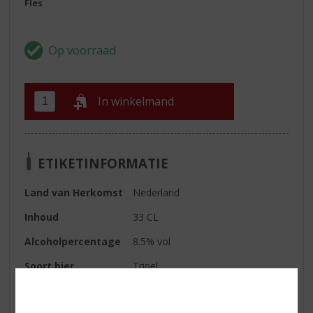
Fles
In winkelmand
ETIKETINFORMATIE
Land van Herkomst
Nederland
Inhoud
33 CL
Alcoholpercentage
8.5% vol
Soort bier
Tripel
Wijn-spijs
Vette vis, Gekruide gerechten,
Vleesgerechten, Pittige en