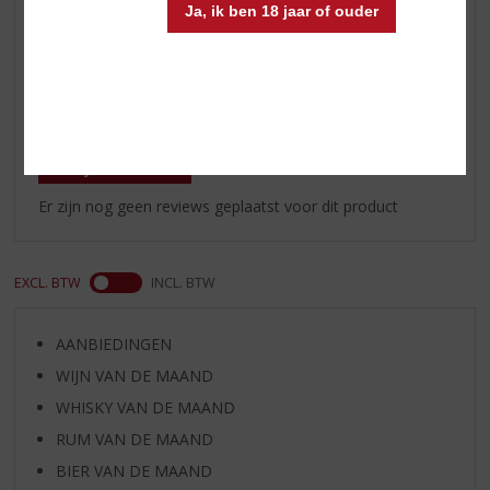
Te koop in onze slijterij tussen
Ja, ik ben 18 jaar of ouder
Overijssel en Gelderland
Reviews
Schrijf een review
Er zijn nog geen reviews geplaatst voor dit product
EXCL. BTW
INCL. BTW
AANBIEDINGEN
WIJN VAN DE MAAND
WHISKY VAN DE MAAND
RUM VAN DE MAAND
BIER VAN DE MAAND