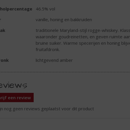
oholpercentage
46.5% vol
r
vanille, honing en bakkruiden
ak
traditionele Maryland-stijl rogge-whiskey. Kla
waaronder goudreinetten, en geven ruimte aan
bruine suiker. Warme specerijen en honing bli
fruitafdronk.
ronk
lichtgevend amber
eviews
rijf een review
ijn nog geen reviews geplaatst voor dit product