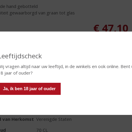
de hand gebotteld
iteit gewaarborgd van graan tot glas
€
47,10
Fles
Leeftijdscheck
ij vragen altijd naar uw leeftijd, in de winkels en ook online. Bent 
8 jaar of ouder?
In winkelmand
Ja, ik ben 18 jaar of ouder
TIKETINFORMATIE
d van Herkomst
Verenigde Staten
oud
70 CL