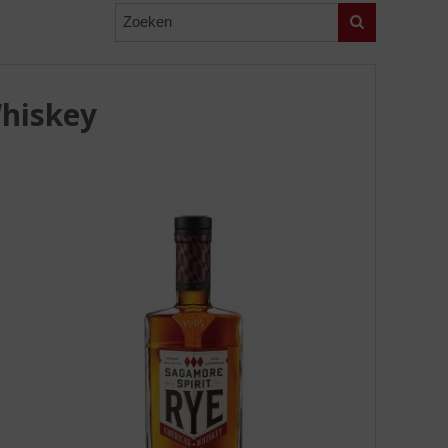
Zoeken
Whiskey