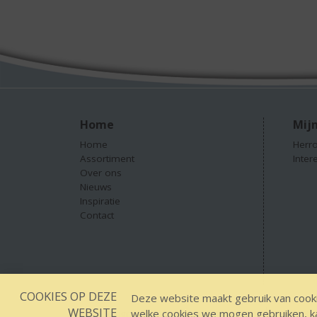
Home
Mijn
Home
Herro
Assortiment
Inter
Over ons
Nieuws
Inspiratie
Contact
COOKIES OP DEZE
Deze website maakt gebruik van cooki
WEBSITE
welke cookies we mogen gebruiken, kan
Designed by YOOKY smart concepts
GEEN 18 G