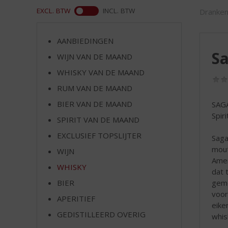
d
ASS
EXCL. BTW
INCL. BTW
Dranken
S
p
r
AANBIEDINGEN
i
Sa
WIJN VAN DE MAAND
n
g
WHISKY VAN DE MAAND
n
RUM VAN DE MAAND
a
a
BIER VAN DE MAAND
SAG
r
Spir
SPIRIT VAN DE MAAND
d
EXCLUSIEF TOPSLIJTER
e
Saga
n
mout
WIJN
a
Amer
WHISKY
v
dat 
i
geme
BIER
g
voor
APERITIEF
a
eike
t
GEDISTILLEERD OVERIG
whis
i