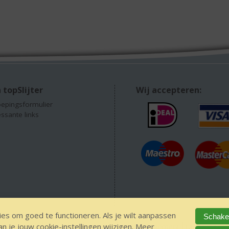
 topSlijter
Wij accepteren:
epingsformulier
essante links
es om goed te functioneren. Als je wilt aanpassen
Schakel
 je jouw cookie-instellingen wijzigen. Meer
EEN alcohol
IDIN/ITSME
sitemap
Privacy Statement
Disclaimer