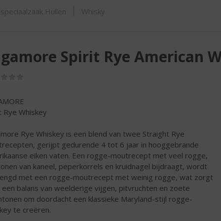
ORTIMENT
speciaalzaak Hullen
Whisky
gamore Spirit Rye American 
(0,0
/
5)
AMORE
it Rye Whiskey
more Rye Whiskey is een blend van twee Straight Rye
recepten, gerijpt gedurende 4 tot 6 jaar in hooggebrande
ikaanse eiken vaten. Een rogge-moutrecept met veel rogge,
tonen van kaneel, peperkorrels en kruidnagel bijdraagt, wordt
ngd met een rogge-moutrecept met weinig rogge, wat zorgt
 een balans van weelderige vijgen, pitvruchten en zoete
ntonen om doordacht een klassieke Maryland-stijl rogge-
key te creëren.