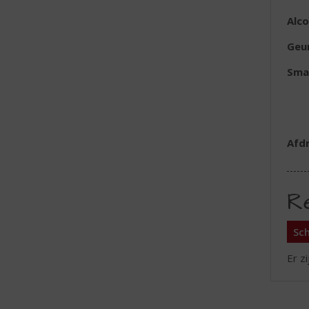
Alc
Geu
Sma
Afd
R
Sch
Er z