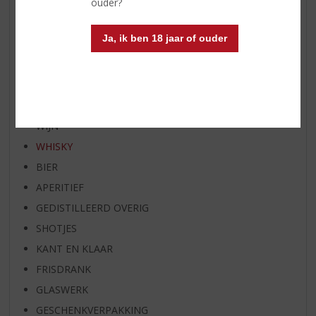
ouder?
WIJN VAN DE MAAND
WHISKY VAN DE MAAND
Ja, ik ben 18 jaar of ouder
RUM VAN DE MAAND
BIER VAN DE MAAND
SPIRIT VAN DE MAAND
EXCLUSIEF TOPSLIJTER
WIJN
WHISKY
BIER
APERITIEF
GEDISTILLEERD OVERIG
SHOTJES
KANT EN KLAAR
FRISDRANK
GLASWERK
GESCHENKVERPAKKING