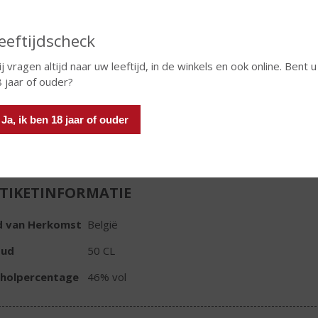
€
36,36
Fles
eeftijdscheck
j vragen altijd naar uw leeftijd, in de winkels en ook online. Bent u
 jaar of ouder?
Ja, ik ben 18 jaar of ouder
In winkelmand
TIKETINFORMATIE
d van Herkomst
België
oud
50 CL
oholpercentage
46% vol