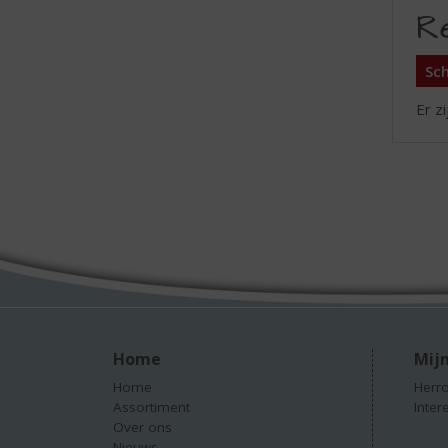
R
Sch
Er z
Home
Mijn
Home
Herro
Assortiment
Inter
Over ons
Nieuws