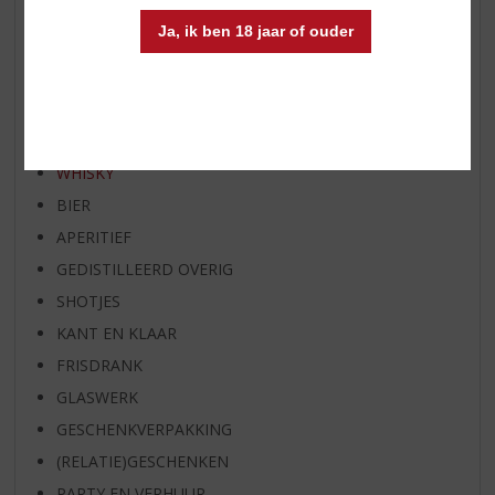
RUM VAN DE MAAND
Ja, ik ben 18 jaar of ouder
BIER VAN DE MAAND
SPIRIT VAN DE MAAND
EXCLUSIEF TOPSLIJTER
WIJN
WHISKY
BIER
APERITIEF
GEDISTILLEERD OVERIG
SHOTJES
KANT EN KLAAR
FRISDRANK
GLASWERK
GESCHENKVERPAKKING
(RELATIE)GESCHENKEN
PARTY EN VERHUUR