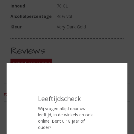
Inhoud
70 CL
Alcoholpercentage
46% vol
Kleur
Very Dark Gold
Reviews
Schrijf een review
Er zijn nog geen reviews geplaatst voor dit product
EXCL. BTW
INCL. BTW
Leeftijdscheck
Wij vragen altijd naar uw
AANBIEDINGEN
leeftijd, in de winkels en ook
WIJN VAN DE MAAND
online. Bent u 18 jaar of
ouder?
WHISKY VAN DE MAAND