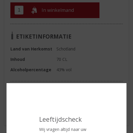
In winkelmand
ETIKETINFORMATIE
Land van Herkomst
Schotland
Inhoud
70 CL
Alcoholpercentage
43% vol
Reviews
Schrijf een review
Er zijn nog geen reviews geplaatst voor dit product
Leeftijdscheck
Wij vragen altijd naar uw