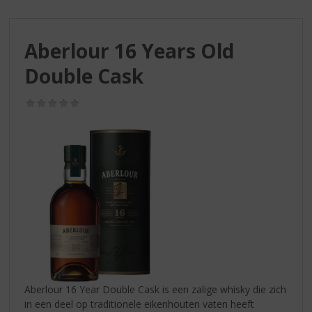
S
p
r
Aberlour 16 Years Old
i
n
Double Cask
g
n
(0,0
a
/
a
5)
r
d
e
n
a
v
i
g
a
t
i
Aberlour 16 Year Double Cask is een zalige whisky die zich
e
in een deel op traditionele eikenhouten vaten heeft