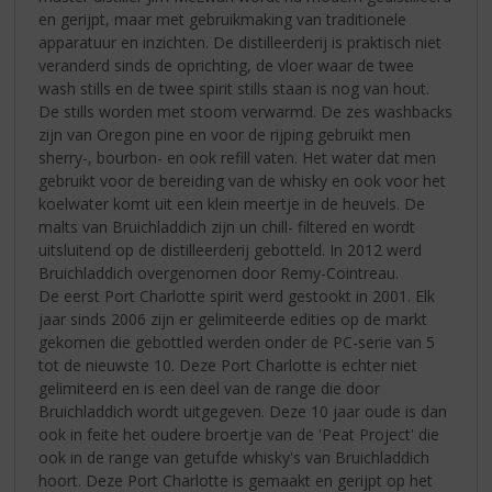
en gerijpt, maar met gebruikmaking van traditionele
apparatuur en inzichten. De distilleerderij is praktisch niet
veranderd sinds de oprichting, de vloer waar de twee
wash stills en de twee spirit stills staan is nog van hout.
De stills worden met stoom verwarmd. De zes washbacks
zijn van Oregon pine en voor de rijping gebruikt men
sherry-, bourbon- en ook refill vaten. Het water dat men
gebruikt voor de bereiding van de whisky en ook voor het
koelwater komt uit een klein meertje in de heuvels. De
malts van Bruichladdich zijn un chill- filtered en wordt
uitsluitend op de distilleerderij gebotteld. In 2012 werd
Bruichladdich overgenomen door Remy-Cointreau.
De eerst Port Charlotte spirit werd gestookt in 2001. Elk
jaar sinds 2006 zijn er gelimiteerde edities op de markt
gekomen die gebottled werden onder de PC-serie van 5
tot de nieuwste 10. Deze Port Charlotte is echter niet
gelimiteerd en is een deel van de range die door
Bruichladdich wordt uitgegeven. Deze 10 jaar oude is dan
ook in feite het oudere broertje van de 'Peat Project' die
ook in de range van getufde whisky's van Bruichladdich
hoort. Deze Port Charlotte is gemaakt en gerijpt op het