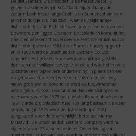
De distilleerderij Bruichladdich is de meest westelijk
gelegen distilleerderij in Schotland. Rijdend langs de
zeearm Loch Indaal langs Coal Ila en Bunnahabhain kom
je in het dorpje Bruichladdich, waar de gelijknamige
distilleerderij staat. Bij helder weer kun je aan de overkant
Bowmore zien liggen. De naam Bruichladdich komt uit het
Gaelic en betekent "heuvel over de zee". De Bruichladdich
distilleerderij werd in 1881 door Barnett Harvey opgericht
en in 1886 werd de Bruichladdich Distillery Co. Ltd.
opgericht. Het geld hiervoor werd beschikbaar gesteld
door zijn neef William Harvey IV. In die tijd was het in twee
opzichten een bijzondere onderneming: in plaats van een
omgebouwde boerderij werd de distilleerderij volledig
nieuw gebouwd en bovendien werd als bouwmateriaal
beton gebruikt, toen revolutionair. Na vele sluitingen en
overnames werd in 1975 het aantal stills verdubbeld en in
1981 vierde Bruichladdich haar 100 jarig bestaan. Na weer
een sluiting in 1995 werd de distilleerderij in 2001
aangekocht door de onafhanklijke bottelaar Murray
McDavid . De Bruichladdich Distillers Company werd nu
eigendom van 25 aandeelhouders. Onder leiding van
master distiller Jim McEwan wordt nu modern gedistilleerd