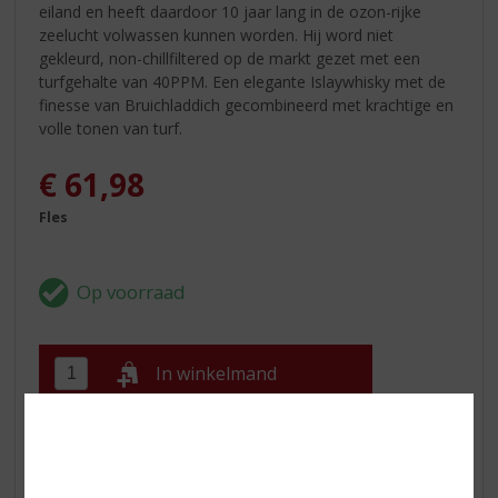
eiland en heeft daardoor 10 jaar lang in de ozon-rijke
zeelucht volwassen kunnen worden. Hij word niet
gekleurd, non-chillfiltered op de markt gezet met een
turfgehalte van 40PPM. Een elegante Islaywhisky met de
finesse van Bruichladdich gecombineerd met krachtige en
volle tonen van turf.
€
61,98
Fles
In winkelmand
ETIKETINFORMATIE