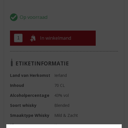
In winkelmand
ETIKETINFORMATIE
Land van Herkomst
Ierland
Inhoud
70 CL
Alcoholpercentage
43% vol
Soort whisky
Blended
Smaaktype Whisky
Mild & Zacht
Kleur
Koper