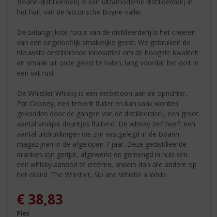
Boann-distilleerderij is een ultramoderne distilleerderij in
het hart van de historische Boyne-vallei.
De belangrijkste focus van de distilleerderij is het creëren
van een ongelooflijk smakelijke geest. We gebruiken de
nieuwste destillerende innovaties om de hoogste kwaliteit
en smaak uit onze geest te halen, lang voordat het ooit in
een vat rust.
De Whistler Whisky is een eerbetoon aan de oprichter,
Pat Cooney, een fervent fluiter en kan vaak worden
gevonden door de gangen van de distilleerderij, een groot
aantal vrolijke deuntjes fluitend. De whisky zelf heeft een
aantal uitdrukkingen die zijn vastgelegd in de Boann-
magazijnen in de afgelopen 7 jaar. Deze gedistilleerde
dranken zijn gerijpt, afgewerkt en gemengd in huis om
een ​​whisky-aanbod te creëren, anders dan alle andere op
het eiland. The Whistler, Sip and Whistle a While.
€
38,83
Fles