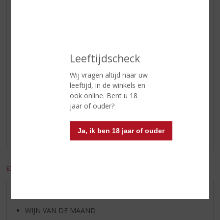
Geur
Verse appels, vanille en eikenhout
Smaak
Vanille, appeltaart, creme brulee.
Afdronk
Warme zachte afdronk, waar het
Leeftijdscheck
fuit heerlijk blijft hangen.
Wij vragen altijd naar uw
leeftijd, in de winkels en
Reviews
ook online. Bent u 18
jaar of ouder?
Schrijf een review
Ja, ik ben 18 jaar of ouder
Er zijn nog geen reviews geplaatst voor dit product
EXCL. BTW
INCL. BTW
AANBIEDINGEN
WIJN VAN DE MAAND