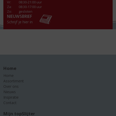
Vr
:
08:30-21:00 uur
Za
:
08:30-17:00 uur
Zo:
gesloten
NIEUWSBRIEF
Schrijf je hier in
Home
Home
Assortiment
Over ons
Nieuws
Inspiratie
Contact
Mijn topSlijter