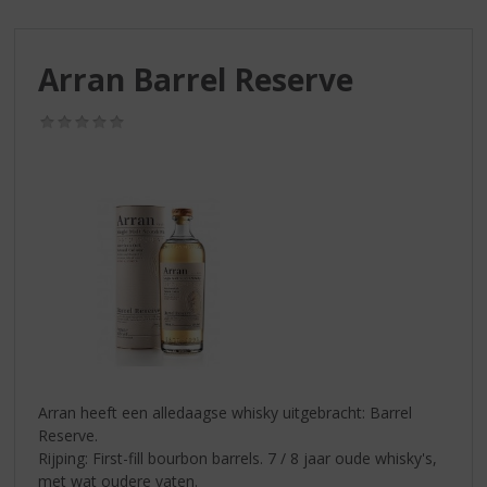
S
p
r
Arran Barrel Reserve
i
n
g
(0,0
/
n
5)
a
a
r
d
e
n
a
v
i
g
a
Arran heeft een alledaagse whisky uitgebracht: Barrel
t
Reserve.
i
Rijping: First-fill bourbon barrels. 7 / 8 jaar oude whisky's,
e
met wat oudere vaten.