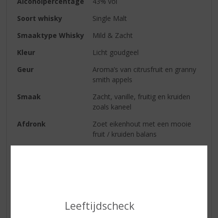
Alcoholpercentage
43% vol
Soort whisky
Single Malt
Smaaktype Whisky
Mild & Zacht
Kleur
Licht goudgeel
Geur
Aroma’s van citrusfruit en granny
smith appels
Smaak
Zacht, vanille, fruitig en kruiden
zoals kaneel
Afdronk
Zoet eikenhout met een mooie
fruit / kruiden balans
Reviews
Schrijf een review
Leeftijdscheck
Er zijn nog geen reviews geplaatst voor dit product