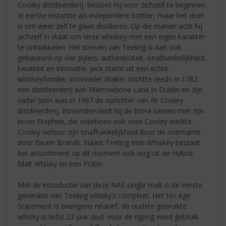
Cooley distilleerderij, besloot hij voor zichzelf te beginnen.
In eerste instantie als independent bottler, maar het doel
is om weer zelf te gaan distilleren. Op die manier acht hij
zichzelf in staat om Ierse whiskey met een eigen karakter
te ontwikkelen. Het streven van Teeling is dan ook
gebaseerd op vier pijlers: authenticiteit, onafhankelijkheid,
kwaliteit en innovatie. Jack stamt uit een echte
whiskeyfamilie, voorvader Walter stichtte reeds in 1782
een distilleerderij aan Marrowbone Lane in Dublin en zijn
vader John was in 1987 de oprichter van de Cooley
distilleerderij. Bovendien leidt hij de firma samen met zijn
broer Stephen, die voorheen ook voor Cooley werkte.
Cooley verloor zijn onafhankelijkheid door de overname
door Beam Brands. Naast Teeling Irish Whiskey bestaat
het assortiment op dit moment ook nog uit de Hybrid
Malt Whisky en een Poitin.
Met de introductie van deze NAS single malt is de eerste
generatie van Teeling whisky’s compleet. Het No Age
Statement is overigens relatief, de oudste gebruikte
whisky is liefst 23 jaar oud. Voor de rijping werd gebruik