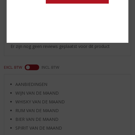
Reviews
Schrijf een review
Er zijn nog geen reviews geplaatst voor dit product
EXCL. BTW
INCL. BTW
AANBIEDINGEN
WIJN VAN DE MAAND
WHISKY VAN DE MAAND
RUM VAN DE MAAND
BIER VAN DE MAAND
SPIRIT VAN DE MAAND