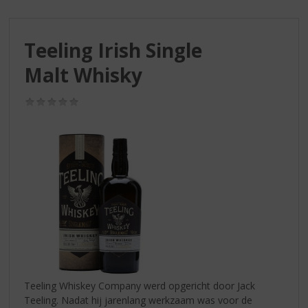
S
p
r
Teeling Irish Single
i
n
Malt Whisky
g
n
(0,0
a
/
a
5)
r
d
e
n
a
v
i
g
a
t
i
Teeling Whiskey Company werd opgericht door Jack
e
Teeling. Nadat hij jarenlang werkzaam was voor de