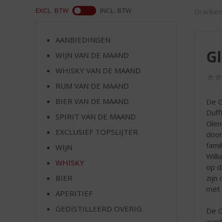
d
ASS
EXCL. BTW
INCL. BTW
Dranken
S
p
r
AANBIEDINGEN
i
Gl
WIJN VAN DE MAAND
n
g
WHISKY VAN DE MAAND
n
RUM VAN DE MAAND
a
a
BIER VAN DE MAAND
De G
r
Duff
SPIRIT VAN DE MAAND
d
Glen
EXCLUSIEF TOPSLIJTER
e
door
n
fami
WIJN
a
Will
WHISKY
v
op d
i
zijn 
BIER
g
met 
APERITIEF
a
t
GEDISTILLEERD OVERIG
De G
i
wash