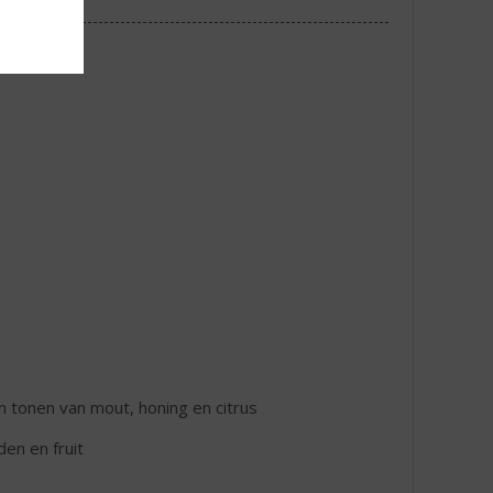
en tonen van mout, honing en citrus
en en fruit