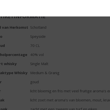
TIKETINFORMATIE
d van Herkomst
Schotland
io
Speyside
oud
70 CL
oholpercentage
40% vol
rt whisky
Single Malt
aktype Whisky
Medium & Granig
r
goud
r
licht bloemig en fris met veel fruitige aroma’s 
ak
licht zoet met aroma’s van bloemen, mout, kruid
ronk
zacht met een zweem van turf en eiken.