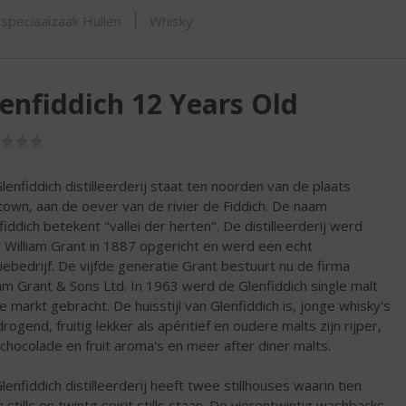
ORTIMENT
speciaalzaak Hullen
Whisky
enfiddich 12 Years Old
(0,0
/
5)
lenfiddich distilleerderij staat ten noorden van de plaats
town, aan de oever van de rivier de Fiddich. De naam
fiddich betekent "vallei der herten". De distilleerderij werd
 William Grant in 1887 opgericht en werd een echt
liebedrijf. De vijfde generatie Grant bestuurt nu de firma
iam Grant & Sons Ltd. In 1963 werd de Glenfiddich single malt
e markt gebracht. De huisstijl van Glenfiddich is, jonge whisky's
drogend, fruitig lekker als apéritief en oudere malts zijn rijper,
chocolade en fruit aroma's en meer after diner malts.
lenfiddich distilleerderij heeft twee stillhouses waarin tien
 stills en twintg spirit stills staan. De vierentwintig washbacks