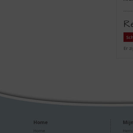
R
Sch
Er z
Home
Mijn
Home
Herro