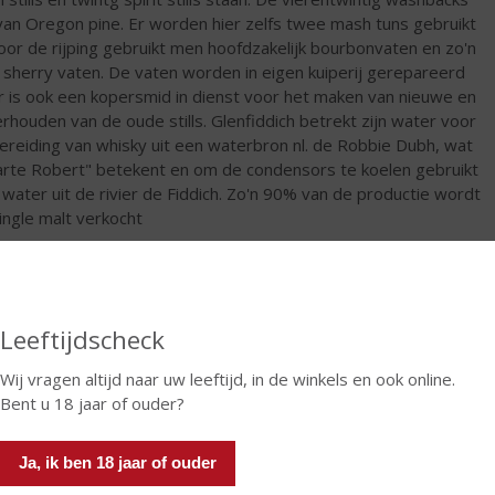
 van Oregon pine. Er worden hier zelfs twee mash tuns gebruikt
oor de rijping gebruikt men hoofdzakelijk bourbonvaten en zo'n
sherry vaten. De vaten worden in eigen kuiperij gerepareerd
r is ook een kopersmid in dienst voor het maken van nieuwe en
rhouden van de oude stills. Glenfiddich betrekt zijn water voor
ereiding van whisky uit een waterbron nl. de Robbie Dubh, wat
rte Robert" betekent en om de condensors te koelen gebruikt
water uit de rivier de Fiddich. Zo'n 90% van de productie wordt
single malt verkocht
€
36,77
Fles
Leeftijdscheck
Wij vragen altijd naar uw leeftijd, in de winkels en ook online.
Bent u 18 jaar of ouder?
In winkelmand
Ja, ik ben 18 jaar of ouder