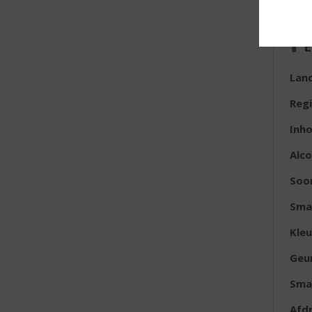
E
Lan
Reg
Inh
Alc
Soo
Sma
Kleu
Geu
Sma
Afd