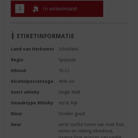
In winkelmand
ETIKETINFORMATIE
Land van Herkomst
Schotland
Regio
Speyside
Inhoud
70 CL
Alcoholpercentage
40% vol
Soort whisky
Single Malt
Smaaktype Whisky
Vol & Rijk
Kleur
Donker goud
Geur
eerst zachte tonen van zoet fruit,
noten en rokerig eikenhout,
daarna fijne aroma’s van vanille,