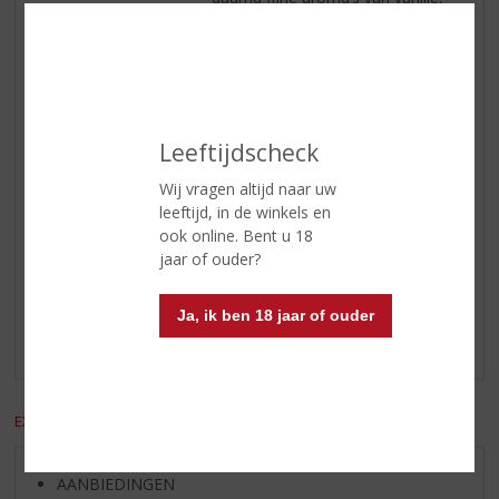
toffee en chocolade
Smaak
romig en zoet, met tonen van
karamel en rijp fruit
Afdronk
lange, verwarmende afdronk, met
wat frisse tonen van munt en
Leeftijdscheck
zoethout.
Wij vragen altijd naar uw
leeftijd, in de winkels en
ook online. Bent u 18
Reviews
jaar of ouder?
Schrijf een review
Ja, ik ben 18 jaar of ouder
Er zijn nog geen reviews geplaatst voor dit product
EXCL. BTW
INCL. BTW
AANBIEDINGEN