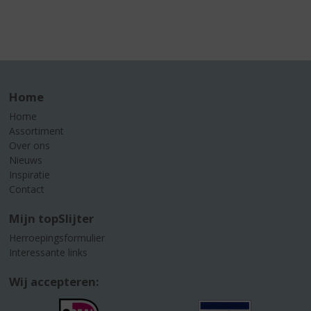
Home
Home
Assortiment
Over ons
Nieuws
Inspiratie
Contact
Mijn topSlijter
Herroepingsformulier
Interessante links
Wij accepteren: