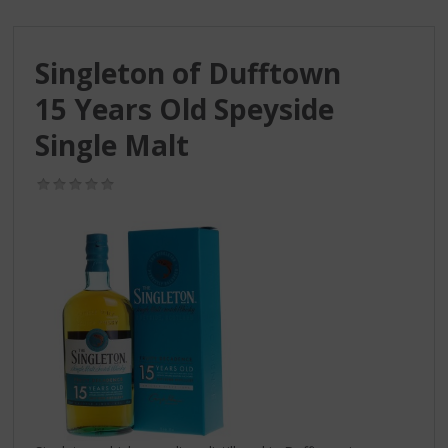
S
p
r
Singleton of Dufftown
i
n
15 Years Old Speyside
g
n
Single Malt
a
a
(0,0
r
/
d
5)
e
n
a
v
i
g
a
t
i
e