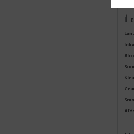
E
Lan
Inh
Alc
Soo
Kleu
Geu
Sma
Afd