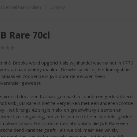
ORTIMENT
speciaalzaak Hullen
Whisky
B Rare 70cl
(0,0
/
5)
erini & Brooks werd opgericht als wijnhandel waarna het in 1779
verstap naar whisky maakte. De whisky viel bij het koningshuis
e smaak en zodoende is J&B door de eeuwen heen
everancier geweest.
spireerd door een Italiaan, gemaakt in Londen en gedestilleerd
chotland: J&B Rare is niet te vergelijken met een andere Schotse
ky. Het brengt 42 single malt- en graanwhisky's samen en
ineert ze zorgvuldig, om zo te komen tot een subtiele, gladde
omplexe smaak. Het is deze delicate balans die J&B Rare een
rscheidend karakter geeft - als we ook maar één whisky
en weglaten, zou je het verschil proeven. Het hart van J&B