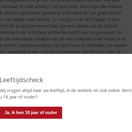
 bestaat uit malt whisky's uit Speyside, een regio die erkend
t als het superieure gebied in Schotland als het gaat om het
n van single malt whisky. Ze zorgen voor de fruitige, frisse
iteit die je kunt proeven.Daar zijn een aantal van de fijnste
nwhisky's die Schotland te bieden heeft aan toegevoegd. Ze
en de individuele smaken van de verschillende malt whisky's te
n en het soepele karakter van J&B Rare te onthullen. De unieke
d is geweldig in een cocktail en daarmee perfect om mee te
n.
€
14,87
Leeftijdscheck
Fles
Wij vragen altijd naar uw leeftijd, in de winkels en ook online. Bent
u 18 jaar of ouder?
Ja, ik ben 18 jaar of ouder
In winkelmand