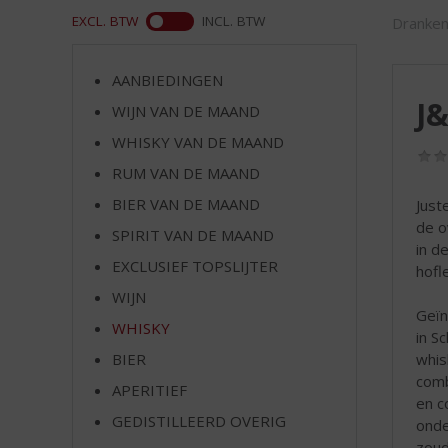
d
ASS
EXCL. BTW
INCL. BTW
Dranken
S
p
r
AANBIEDINGEN
i
J&
WIJN VAN DE MAAND
n
g
WHISKY VAN DE MAAND
n
RUM VAN DE MAAND
a
a
BIER VAN DE MAAND
Just
r
de o
SPIRIT VAN DE MAAND
d
in d
EXCLUSIEF TOPSLIJTER
e
hofl
n
WIJN
a
Geïn
WHISKY
v
in S
i
BIER
whis
g
comb
APERITIEF
a
en c
t
GEDISTILLEERD OVERIG
onde
i
zoud