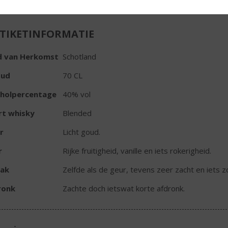
TIKETINFORMATIE
d van Herkomst
Schotland
oud
70 CL
oholpercentage
40% vol
rt whisky
Blended
r
Licht goud.
r
Rijke fruitigheid, vanille en iets rokerigheid.
ak
Zelfde als de geur, tevens zeer zacht en iets z
ronk
Zachte doch ietswat korte afdronk.