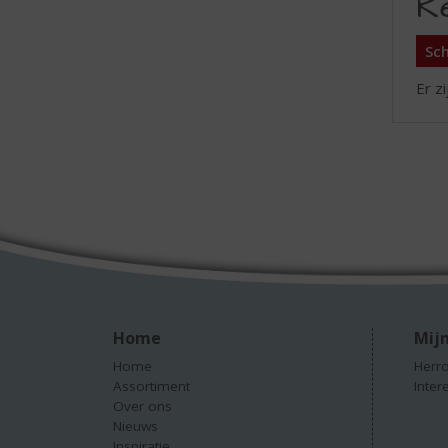
R
Sch
Er z
Home
Mijn
Home
Herro
Assortiment
Inter
Over ons
Nieuws
Inspiratie