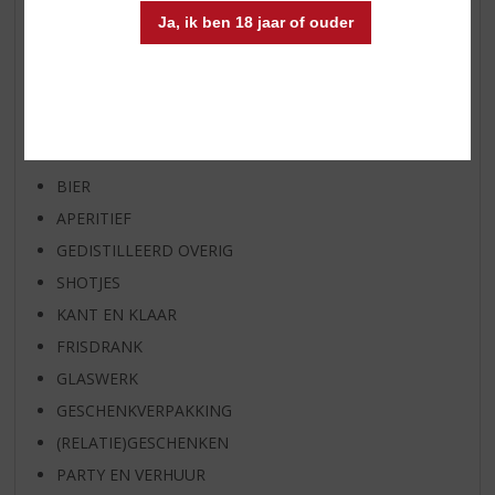
Ja, ik ben 18 jaar of ouder
BIER VAN DE MAAND
SPIRIT VAN DE MAAND
EXCLUSIEF TOPSLIJTER
WIJN
WHISKY
BIER
APERITIEF
GEDISTILLEERD OVERIG
SHOTJES
KANT EN KLAAR
FRISDRANK
GLASWERK
GESCHENKVERPAKKING
(RELATIE)GESCHENKEN
PARTY EN VERHUUR