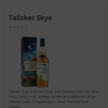
S
p
r
Talisker Skye
i
n
g
(0,0
/
n
5)
a
a
r
d
e
n
a
v
i
g
a
Talisker Skye biedt een rond, zoet smaakprofiel met verse
t
citrus, zoete rook, scherpe kruiden en traditionele ziltige
i
Talisker tonen. Toegankelijker, maar onmiskenbaar
e
Talisker.