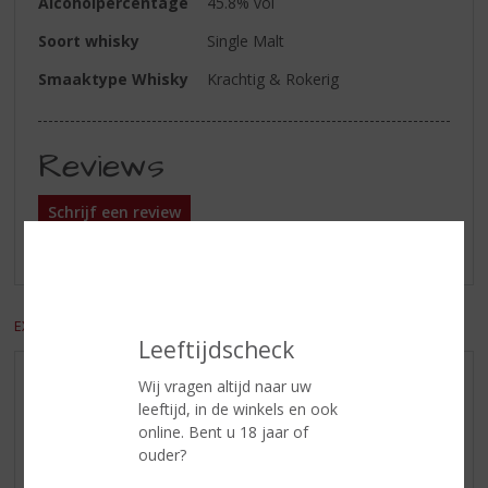
Alcoholpercentage
45.8% vol
Soort whisky
Single Malt
Smaaktype Whisky
Krachtig & Rokerig
Reviews
Schrijf een review
Er zijn nog geen reviews geplaatst voor dit product
EXCL. BTW
INCL. BTW
Leeftijdscheck
Wij vragen altijd naar uw
AANBIEDINGEN
leeftijd, in de winkels en ook
WIJN VAN DE MAAND
online. Bent u 18 jaar of
WHISKY VAN DE MAAND
ouder?
RUM VAN DE MAAND