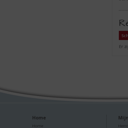
R
Sch
Er z
Home
Mijn
Home
Herro