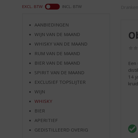
d
ASS
EXCL. BTW
INCL. BTW
Dranken
S
p
r
AANBIEDINGEN
i
Ob
WIJN VAN DE MAAND
n
g
WHISKY VAN DE MAAND
n
RUM VAN DE MAAND
a
a
BIER VAN DE MAAND
Een 
r
dist
SPIRIT VAN DE MAAND
d
14 j
EXCLUSIEF TOPSLIJTER
e
krui
n
WIJN
a
WHISKY
v
i
BIER
g
APERITIEF
a
t
GEDISTILLEERD OVERIG
i