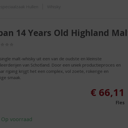
ORTIMENT
speciaalzaak Hullen
Whisky
an 14 Years Old Highland Mal
(0,0
/
5)
single malt-whisky uit een van de oudste en kleinste
illeerderijen van Schotland. Door een uniek productieproces en
aar rijping krijgt het een complex, vol zoete, rokerige en
dige smaak.
€
66,11
Fles