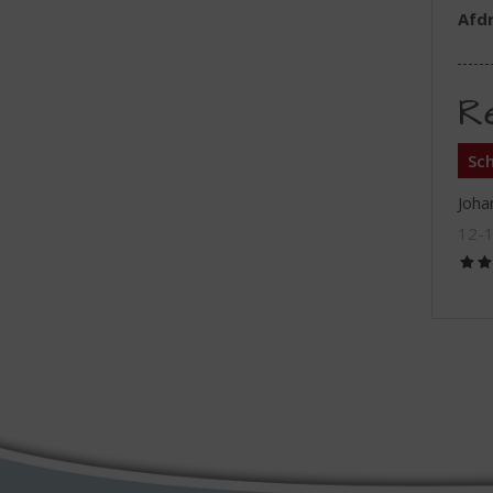
Afd
R
Sch
Joha
12-