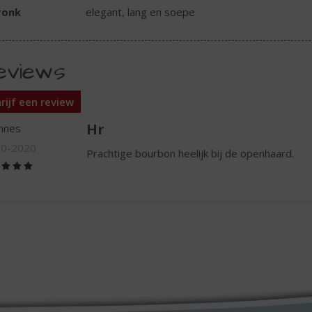
ronk
elegant, lang en soepe
eviews
rijf een review
Hr
nnes
10-2020
Prachtige bourbon heelijk bij de openhaard.
(5,0
/
5)