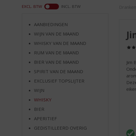
d
ASS
EXCL. BTW
INCL. BTW
Dranken
S
p
r
AANBIEDINGEN
i
Ji
WIJN VAN DE MAAND
n
g
WHISKY VAN DE MAAND
n
RUM VAN DE MAAND
a
a
BIER VAN DE MAAND
Jim 
r
Onde
SPIRIT VAN DE MAAND
d
arom
EXCLUSIEF TOPSLIJTER
e
Deze
n
eike
WIJN
a
WHISKY
v
i
BIER
g
APERITIEF
a
t
GEDISTILLEERD OVERIG
i