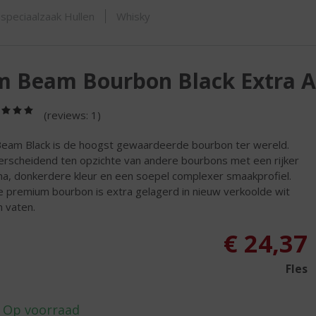
ORTIMENT
speciaalzaak Hullen
Whisky
m Beam Bourbon Black Extra 
(5,0
(reviews: 1)
/
5)
Beam Black is de hoogst gewaardeerde bourbon ter wereld.
rscheidend ten opzichte van andere bourbons met een rijker
a, donkerdere kleur en een soepel complexer smaakprofiel.
 premium bourbon is extra gelagerd in nieuw verkoolde wit
n vaten.
€
24,37
Fles