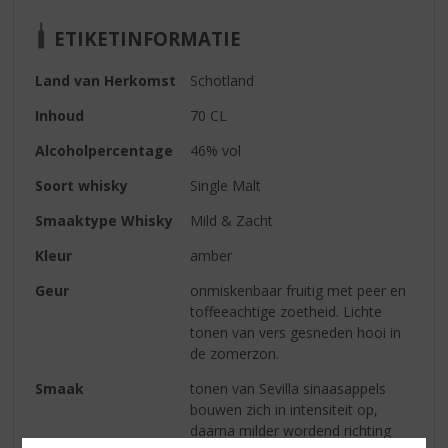
ETIKETINFORMATIE
Land van Herkomst
Schotland
Inhoud
70 CL
Alcoholpercentage
46% vol
Soort whisky
Single Malt
Smaaktype Whisky
Mild & Zacht
Kleur
amber
Geur
onmiskenbaar fruitig met peer en
toffeeachtige zoetheid. Lichte
tonen van vers gesneden hooi in
de zomerzon.
Smaak
tonen van Sevilla sinaasappels
bouwen zich in intensiteit op,
daarna milder wordend richting