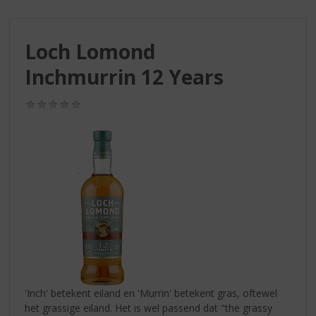
S
p
r
Loch Lomond
i
n
Inchmurrin 12 Years
g
n
(0,0
a
/
a
5)
r
d
e
n
a
v
i
g
a
t
i
'Inch' betekent eiland en 'Murrin' betekent gras, oftewel
e
het grassige eiland. Het is wel passend dat "the grassy