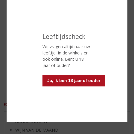
zachtere vruchten zoals perzik en
abrikoos. Het fruitige karakter
gaat daarna richting romige fudge
en vanille.
Afdronk
medium lang met een peperige
Leeftijdscheck
afdronk.
Wij vragen altijd naar uw
leeftijd, in de winkels en
Reviews
ook online. Bent u 18
jaar of ouder?
Schrijf een review
Ja, ik ben 18 jaar of ouder
Er zijn nog geen reviews geplaatst voor dit product
EXCL. BTW
INCL. BTW
AANBIEDINGEN
WIJN VAN DE MAAND