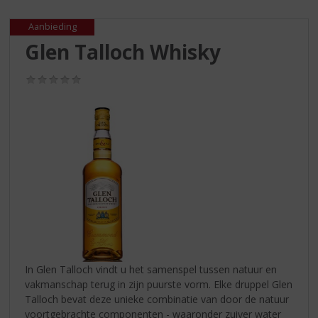
S
p
Aanbieding
r
Glen Talloch Whisky
i
n
g
(0,0
/
n
5)
a
a
r
d
e
n
a
v
i
g
a
In Glen Talloch vindt u het samenspel tussen natuur en
t
vakmanschap terug in zijn puurste vorm. Elke druppel Glen
i
Talloch bevat deze unieke combinatie van door de natuur
e
voortgebrachte componenten - waaronder zuiver water