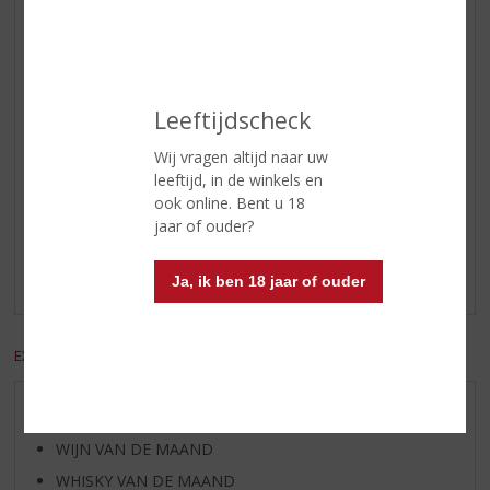
citrus, specerijen en toffee
Smaak
mooie, volle ronde blend met
tonen van vanille en toffee
Afdronk
kort maar hevig
Leeftijdscheck
Wij vragen altijd naar uw
leeftijd, in de winkels en
Reviews
ook online. Bent u 18
jaar of ouder?
Schrijf een review
Er zijn nog geen reviews geplaatst voor dit product
Ja, ik ben 18 jaar of ouder
EXCL. BTW
INCL. BTW
AANBIEDINGEN
WIJN VAN DE MAAND
WHISKY VAN DE MAAND