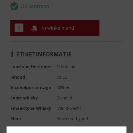
In winkelmand
ETIKETINFORMATIE
Land van Herkomst
Schotland
Inhoud
70 CL
Alcoholpercentage
40% vol
Soort whisky
Blended
Smaaktype Whisky
Mild & Zacht
Kleur
flonkerend goud
Geur
zacht en rond, met hints van