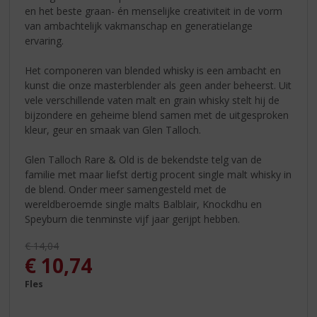
en het beste graan- én menselijke creativiteit in de vorm
van ambachtelijk vakmanschap en generatielange
ervaring.
Het componeren van blended whisky is een ambacht en
kunst die onze masterblender als geen ander beheerst. Uit
vele verschillende vaten malt en grain whisky stelt hij de
bijzondere en geheime blend samen met de uitgesproken
kleur, geur en smaak van Glen Talloch.
Glen Talloch Rare & Old is de bekendste telg van de
familie met maar liefst dertig procent single malt whisky in
de blend. Onder meer samengesteld met de
wereldberoemde single malts Balblair, Knockdhu en
Speyburn die tenminste vijf jaar gerijpt hebben.
Originele prijs was:
€
14,04
, Huidige prijs is:
€
10,74
Fles