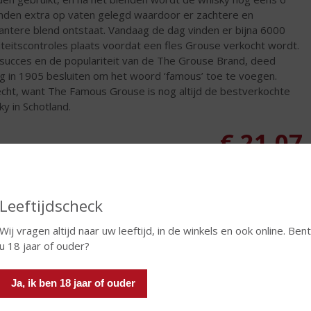
den extra op vaten gelegd waardoor er zachtere en
antere blend ontstaat. Vandaag de dag vinden er bijna 6000
iteitscontroles plaats voordat een fles Grouse verkocht wordt.
succes en de populariteit van de The Grouse Brand, deed
g in 1905 besluiten om het woord ‘famous’ toe te voegen.
cht, want The Famous Grouse is nog altijd de bestverkochte
ky in Schotland.
€
21,07
Fles
Leeftijdscheck
Wij vragen altijd naar uw leeftijd, in de winkels en ook online. Ben
u 18 jaar of ouder?
In winkelmand
Ja, ik ben 18 jaar of ouder