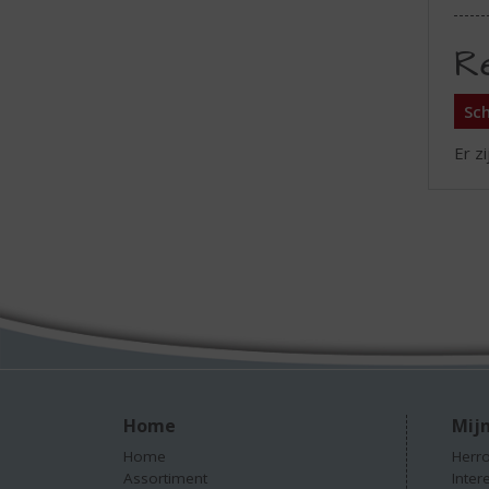
R
Sch
Er z
Home
Mijn
Home
Herro
Assortiment
Inter