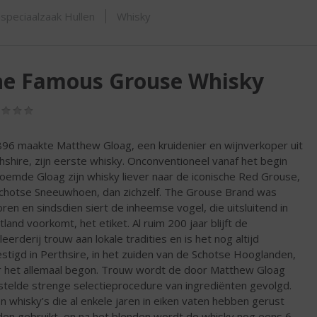
ORTIMENT
speciaalzaak Hullen
Whisky
he Famous Grouse Whisky
(0,0
/
5)
896 maakte Matthew Gloag, een kruidenier en wijnverkoper uit
hshire, zijn eerste whisky. Onconventioneel vanaf het begin
oemde Gloag zijn whisky liever naar de iconische Red Grouse,
chotse Sneeuwhoen, dan zichzelf. The Grouse Brand was
ren en sindsdien siert de inheemse vogel, die uitsluitend in
tland voorkomt, het etiket. Al ruim 200 jaar blijft de
lleerderij trouw aan lokale tradities en is het nog altijd
stigd in Perthsire, in het zuiden van de Schotse Hooglanden,
 het allemaal begon. Trouw wordt de door Matthew Gloag
stelde strenge selectieprocedure van ingrediënten gevolgd.
en whisky’s die al enkele jaren in eiken vaten hebben gerust
en gebruikt, en na het blenden wordt de whisky nog eens 6