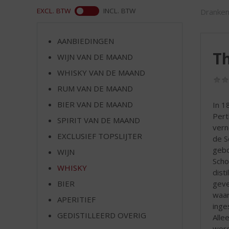
d
ASS
EXCL. BTW
INCL. BTW
Dranken
S
p
r
AANBIEDINGEN
i
T
WIJN VAN DE MAAND
n
g
WHISKY VAN DE MAAND
n
RUM VAN DE MAAND
a
a
BIER VAN DE MAAND
In 1
r
Pert
SPIRIT VAN DE MAAND
d
vern
EXCLUSIEF TOPSLIJTER
e
de S
n
gebo
WIJN
a
Scho
WHISKY
v
disti
i
geve
BIER
g
waar
APERITIEF
a
inge
t
GEDISTILLEERD OVERIG
Alle
i
word