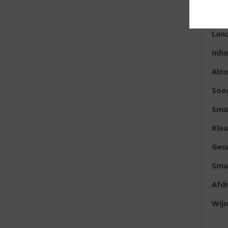
E
Lan
Inh
Alc
Soo
Sma
Kleu
Geu
Sma
Afd
Wijn