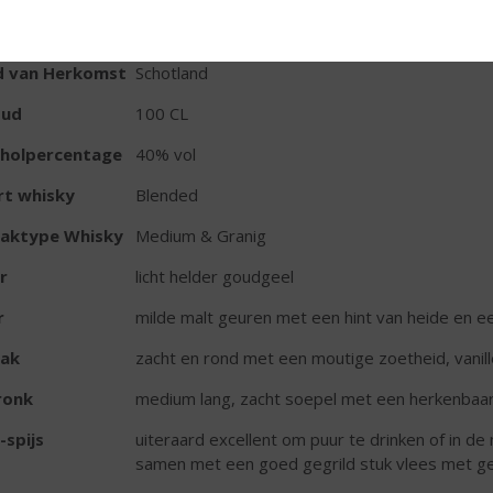
TIKETINFORMATIE
d van Herkomst
Schotland
oud
100 CL
oholpercentage
40% vol
rt whisky
Blended
aktype Whisky
Medium & Granig
r
licht helder goudgeel
r
milde malt geuren met een hint van heide en 
ak
zacht en rond met een moutige zoetheid, vanill
ronk
medium lang, zacht soepel met een herkenbaar
-spijs
uiteraard excellent om puur te drinken of in d
samen met een goed gegrild stuk vlees met ges