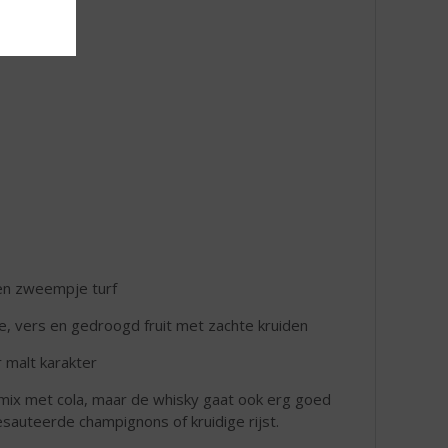
een zweempje turf
e, vers en gedroogd fruit met zachte kruiden
 malt karakter
e mix met cola, maar de whisky gaat ook erg goed
auteerde champignons of kruidige rijst.