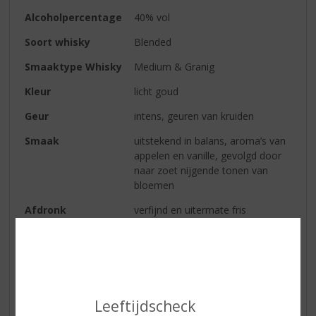
Alcoholpercentage
40% vol
Soort whisky
Blended
Smaaktype Whisky
Medium & Granig
Kleur
licht goud
Geur
intens, geuren van kruiden
Smaak
uitstekend in balans, aroma’s van
appelen en vanille, gevolgd door
naar zoet nijgende tonen van
bloemen
Afdronk
verfijnd en uitermate fris
Reviews
Schrijf een review
Leeftijdscheck