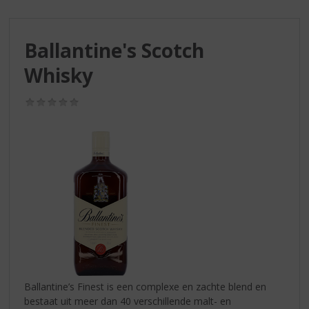
S
p
r
Ballantine's Scotch
i
n
Whisky
g
n
(0,0
a
/
a
5)
r
d
e
n
a
v
i
g
a
t
i
Ballantine’s Finest is een complexe en zachte blend en
e
bestaat uit meer dan 40 verschillende malt- en